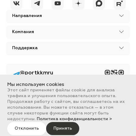
Направления
Компания
Поддержка
@portkkmru
Новости, лайфхаки и
познавательный
Мы используем cookies
контент PORT - бизнес
портал
Этот сайт применяет файлы cookie для анализа
трафика и улучшения пользовательского опыта.
Вся информация, размещенная на сайте, носит ознакомительный
Продолжая работу с сайтом, вы соглашаетесь на их
характер и не является публичной офертой, определяемой
использование. Вы можете отказаться — в этом
положениями Статьи 437 ГК РФ.
случае некоторые функции сайта могут быть
Все цены на сайте указаны с НДС. ООО "ПОРТ" ИНН 2461018892,
ОГРН 1022401953496
недоступны.
Политика конфиденциальности >
ПОРТ 2011-2026
Политика обработки данных
Отклонить
Принять