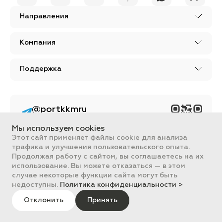
Направления
Компания
Поддержка
@portkkmru
Новости, лайфхаки и
познавательный
Мы используем cookies
контент PORT - бизнес
портал
Этот сайт применяет файлы cookie для анализа
трафика и улучшения пользовательского опыта.
Вся информация, размещенная на сайте, носит ознакомительный
Продолжая работу с сайтом, вы соглашаетесь на их
характер и не является публичной офертой, определяемой
использование. Вы можете отказаться — в этом
положениями Статьи 437 ГК РФ.
случае некоторые функции сайта могут быть
Все цены на сайте указаны с НДС. ООО "ПОРТ" ИНН 2461018892,
ОГРН 1022401953496
недоступны.
Политика конфиденциальности >
ПОРТ 2011-2026
Политика обработки данных
Отклонить
Принять