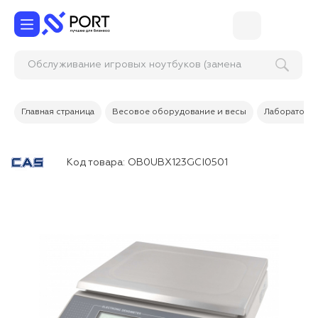
Обслуживание игровых ноутбуков (замена
термопрокладок
Главная страница
Весовое оборудование и весы
Лабораторн
Код товара:
OB0UBX123GCI0501