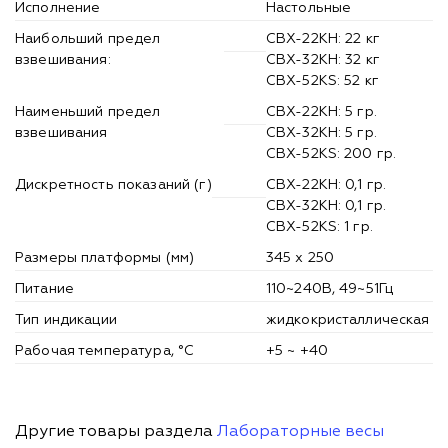
Исполнение
Настольные
Наибольший предел
CBX-22KH: 22 кг
взвешивания:
CBX-32KH: 32 кг
CBX-52KS: 52 кг
Наименьший предел
CBX-22KH: 5 гр.
взвешивания
CBX-32KH: 5 гр.
CBX-52KS: 200 гр.
Дискретность показаний (г)
CBX-22KH: 0,1 гр.
CBX-32KH: 0,1 гр.
CBX-52KS: 1 гр.
Размеры платформы (мм)
345 х 250
Питание
110~240В, 49~51Гц
Тип индикации
жидкокристаллическая
Рабочая температура, °С
+5 ~ +40
Другие товары раздела
Лабораторные весы