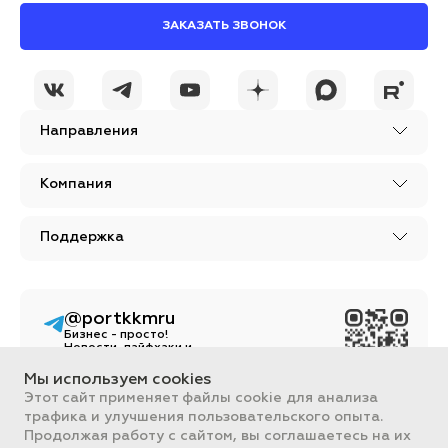
ЗАКАЗАТЬ ЗВОНОК
Направления
Компания
Поддержка
@portkkmru
Бизнес - просто!
Новости, лайфхаки и
познавательный
контент
Мы используем cookies
Этот сайт применяет файлы cookie для анализа
Вся информация, размещенная на сайте, носит ознакомительный
трафика и улучшения пользовательского опыта.
характер и не является публичной офертой, определяемой
Продолжая работу с сайтом, вы соглашаетесь на их
положениями Статьи 437 ГК РФ.