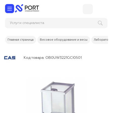
Услуги специалиста I
Главная страница
Весовое оборудование и весы
Лабораторн
Код товара:
OB0UW3221GCI0501