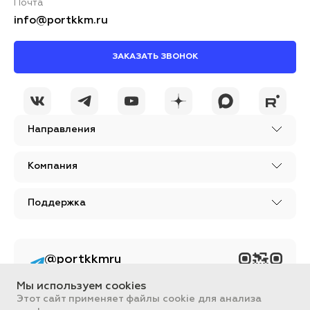
Почта
info@portkkm.ru
ЗАКАЗАТЬ ЗВОНОК
Направления
Компания
Поддержка
@portkkmru
Новости, лайфхаки и
познавательный
Мы используем cookies
контент PORT - бизнес
портал
Этот сайт применяет файлы cookie для анализа