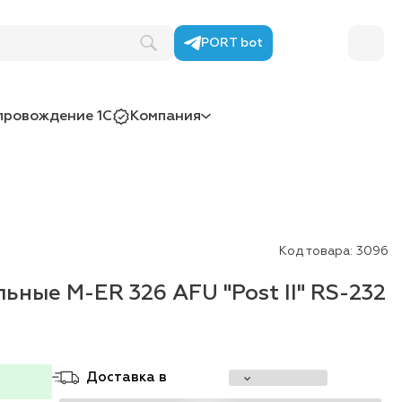
PORT bot
провождение 1С
Компания
Код товара:
3096
ные M-ER 326 AFU "Post II" RS-232
Доставка в