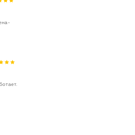
ена-
ботает.