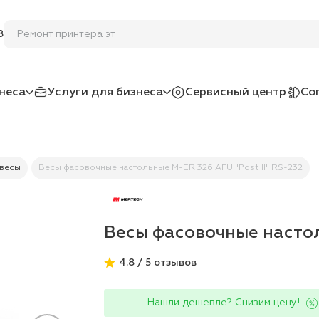
Ремонт
8
неса
Услуги для бизнеса
Сервисный центр
Со
весы
Весы фасовочные настольные M-ER 326 AFU "Post II" RS-232
Весы фасовочные настоль
4.8 / 5 отзывов
Нашли дешевле? Снизим цену!