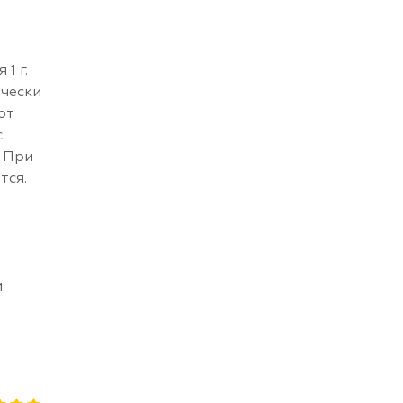
1 г.
чески
от
с
. При
тся.
и