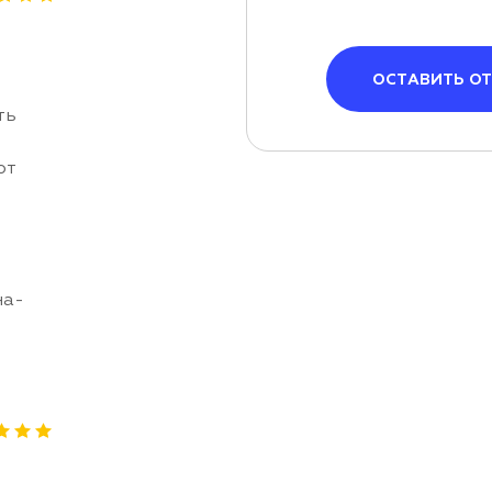
ОСТАВИТЬ О
ть
от
на-