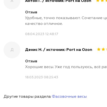
А
Антон Г. / источник: Port на Ozon
Отзыв
Удобные, точно показывают. Сочетание ц
качество отличное.
08.04.2023 12:48:17
Д
Денис Н. / источник: Port на Ozon
Отзыв
Хорошие весы. Уже год пользуюсь, всё ра
18.03.2023 08:25:43
Другие товары раздела
Фасовочные весы