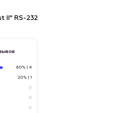
 II" RS-232
тзывов
80%
|
4
20%
|
1
0
0
0