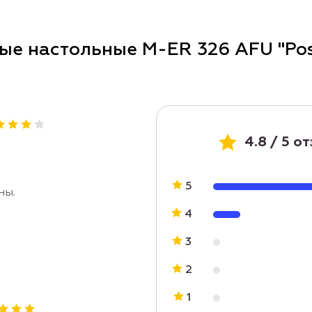
е настольные M-ER 326 AFU "Post
4.8 / 5 о
5
ны.
4
3
2
1