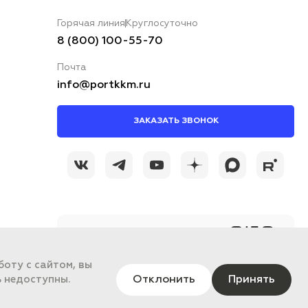
Горячая линия
Круглосуточно
8 (800) 100-55-70
Почта
info@portkkm.ru
ЗАКАЗАТЬ ЗВОНОК
@portkkmru
Новости, лайфхаки и
познавательный
оту с сайтом, вы
контент PORT - бизнес
портал
Отклонить
Принять
ь недоступны.