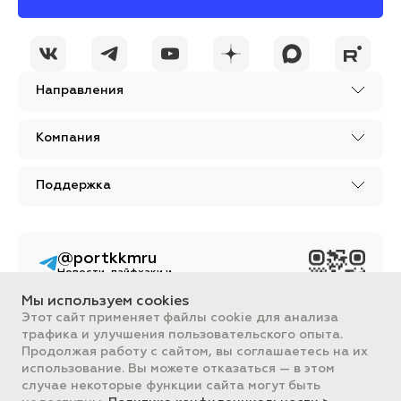
Направления
Компания
Поддержка
@portkkmru
Новости, лайфхаки и
познавательный
контент PORT - бизнес
Мы используем cookies
портал
Этот сайт применяет файлы cookie для анализа
трафика и улучшения пользовательского опыта.
Вся информация, размещенная на сайте, носит ознакомительный
Продолжая работу с сайтом, вы соглашаетесь на их
характер и не является публичной офертой, определяемой
положениями Статьи 437 ГК РФ.
использование. Вы можете отказаться — в этом
Все цены на сайте указаны с НДС. ООО "ПОРТ" ИНН 2461018892,
случае некоторые функции сайта могут быть
ОГРН 1022401953496