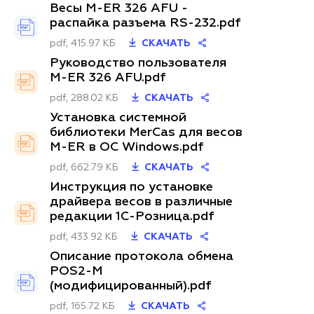
Весы M-ER 326 AFU -
распайка разъема RS-232.pdf
pdf, 415.97 КБ
СКАЧАТЬ
Руководство пользователя
M-ER 326 AFU.pdf
pdf, 288.02 КБ
СКАЧАТЬ
Установка системной
библиотеки MerCas для весов
M-ER в ОС Windows.pdf
pdf, 662.79 КБ
СКАЧАТЬ
Инструкция по установке
драйвера весов в различные
редакции 1С-Розница.pdf
pdf, 433.92 КБ
СКАЧАТЬ
Описание протокола обмена
POS2-M
(модифицированный).pdf
pdf, 165.72 КБ
СКАЧАТЬ