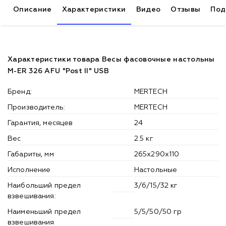
Описание
Характеристики
Видео
Отзывы
Под
Характеристики товара Весы фасовочные настольны
M-ER 326 AFU "Post II" USB
Бренд:
MERTECH
Производитель:
MERTECH
Гарантия, месяцев
24
Вес
2.5 кг
Габариты, мм
265х290х110
Исполнение
Настольные
Наибольший предел
3/6/15/32 кг
взвешивания:
Наименьший предел
5/5/50/50 гр
взвешивания