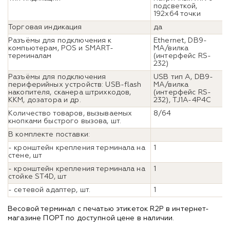
подсветкой,
192х64 точки
Торговая индикация
да
Разъёмы для подключения к
Ethernet, DB9-
компьютерам, POS и SMART-
MА/вилка
терминалам
(интерфейс RS-
232)
Разъёмы для подключения
USB тип А, DB9-
периферийных устройств: USB-flash
MА/вилка
накопителя, сканера штрихкодов,
(интерфейс RS-
ККМ, дозатора и др.
232), TJ1A-4P4C
Количество товаров, вызываемых
8/64
кнопками быстрого вызова, шт.
В комплекте поставки:
- кронштейн крепления терминала на
1
стене, шт
- кронштейн крепления терминала на
1
стойке ST4D, шт
- сетевой адаптер, шт.
1
Весовой терминал с печатью этикеток R2P в интернет-
магазине ПОРТ по доступной цене в наличии.