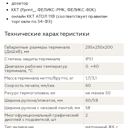
дозатор
ККТ (Fprint_, ФЕЛИКС-РМК, ФЕЛИКС-80К)
онлайн ККТ АТОЛ 11Ф (соответствует правилам
торговли по 54-ФЗ)
Технические характеристики
Габаритные размеры терминала
295х230х200
(ДхШхВ), мм
Степень защиты терминала
IP51
Диапазон рабочих температур
0…+40
терминала, °С
Масса терминала нетто/брутто, кг
1,7/3,1
Скорость печати, мм/сек
60
Ресурс термоголовки, км
не менее 50
Ширина рулона/этикеток, мм
60/58
Ширина рулона с чековой лентой, мм
58
Многофункциональный графический
2
дисплей с подсветкой, шт.
Тип индикации
матричный ЖК с