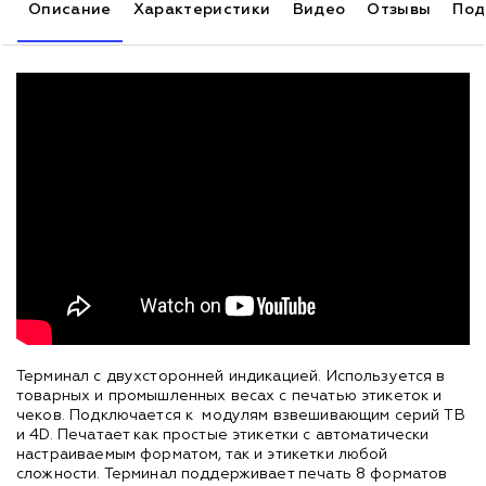
Описание
Характеристики
Видео
Отзывы
Под
Терминал с двухсторонней индикацией. Используется в
товарных и промышленных весах с печатью этикеток и
чеков. Подключается к модулям взвешивающим серий TB
и 4D. Печатает как простые этикетки с автоматически
настраиваемым форматом, так и этикетки любой
сложности. Терминал поддерживает печать 8 форматов