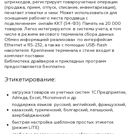
штрихкодов, регистрирует товароучетные операции
(продажа, прием, отпуск, списание, инвентаризация),
печатает этикетки и чеки. Может использоваться для
оснащения рабочего места продавца с
подключением онлайн ККТ (54-ФЗ). Память на 20 000
товаров. Легко интегрируются в системы учета, в том
числе в режиме весового терминала сбора данных.
Обмен информацией реализован по интерфейсам
Ethernet и RS-232, а также с помощью USB-flash
накопителя. Крепление терминала к стене входит в
комплект поставки.
Библиотека драйверов и прикладных программ
предоставляется бесплатно.
Этикетирование:
загрузка товаров из учетных систем: 1С:Предприятие,
Айтида, Excel, Microinvest и др.
поддержка языков: русский, английский, французский,
казахский, туркменский, болгарский, латышский,
азербайджанский
быстрая настройка шаблонов простых этикеток
(режим LITE)