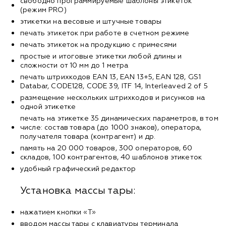
свободно программируемые шаблоны этикеток
(режим PRO)
этикетки на весовые и штучные товары
печать этикеток при работе в счетном режиме
печать этикеток на продукцию с примесями
простые и итоговые этикетки любой длины и
сложности от 10 мм до 1 метра
печать штрихкодов EAN 13, EAN 13+5, EAN 128, GS1
Databar, CODE128, CODE 39, ITF 14, Interleaved 2 of 5
размещение нескольких штрихкодов и рисунков на
одной этикетке
печать на этикетке 35 динамических параметров, в том
числе: состав товара (до 1000 знаков), оператора,
получателя товара (контрагент) и др.
память на 20 000 товаров, 300 операторов, 60
складов, 100 контрагентов, 40 шаблонов этикеток
удобный графический редактор
Установка массы тары:
нажатием кнопки «T»
вводом массы тары с клавиатуры терминала