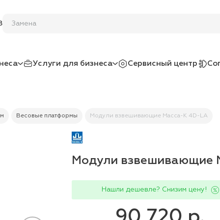
8
неса
Услуги для бизнеса
Сервисный центр
Со
ам
Весовые платформы
Модули взвешивающие Масса-К 4D-LA
Модули взвешивающие 
Нашли дешевле? Снизим цену!
90 720 р.