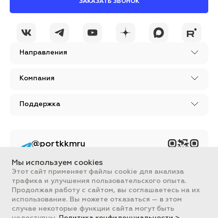
ЗАКАЗАТЬ ЗВОНОК
Направления
Компания
Поддержка
@portkkmru
Новости, лайфхаки и
познавательный
Мы используем cookies
контент PORT - бизнес
портал
Этот сайт применяет файлы cookie для анализа
трафика и улучшения пользовательского опыта.
Вся информация, размещенная на сайте, носит ознакомительный
Продолжая работу с сайтом, вы соглашаетесь на их
характер и не является публичной офертой, определяемой
использование. Вы можете отказаться — в этом
положениями Статьи 437 ГК РФ.
случае некоторые функции сайта могут быть
Все цены на сайте указаны с НДС. ООО "ПОРТ" ИНН 2461018892,
ОГРН 1022401953496