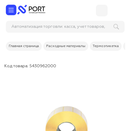
Автоматизация торговли: касса, учет товаров,
склад и продажи
Главная страница
Расходные материалы
Термоэтикетка
Те
Код товара:
5430962000