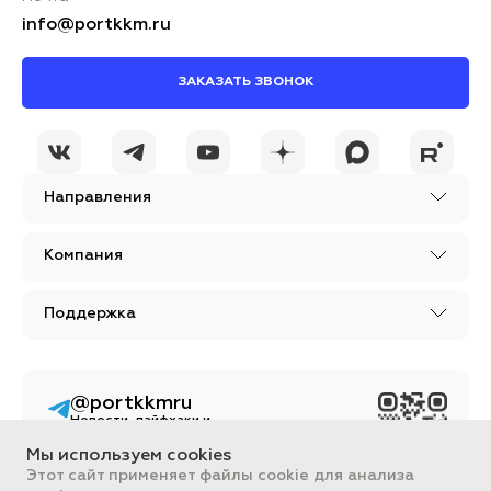
info@portkkm.ru
ЗАКАЗАТЬ ЗВОНОК
Направления
Компания
Поддержка
@portkkmru
Новости, лайфхаки и
познавательный
контент PORT - бизнес
Мы используем cookies
портал
Этот сайт применяет файлы cookie для анализа