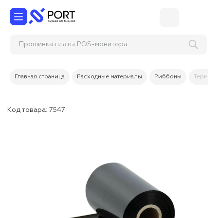
Прошивка платы POS-монито
Главная страница
Расходные материалы
Риббоны
Термотр
Код товара:
7547