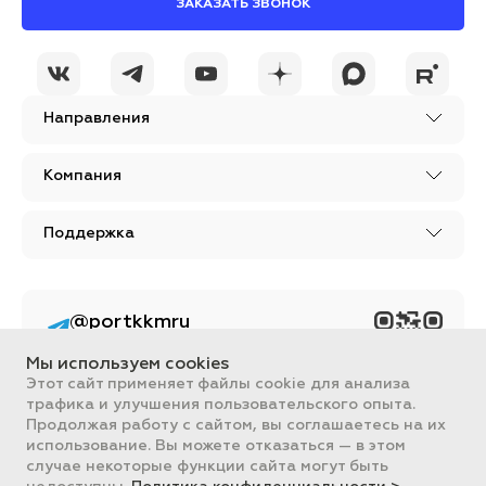
ЗАКАЗАТЬ ЗВОНОК
Направления
Компания
Поддержка
@portkkmru
Новости, лайфхаки и
познавательный
Мы используем cookies
контент PORT - бизнес
портал
Этот сайт применяет файлы cookie для анализа
трафика и улучшения пользовательского опыта.
Вся информация, размещенная на сайте, носит ознакомительный
Продолжая работу с сайтом, вы соглашаетесь на их
характер и не является публичной офертой, определяемой
использование. Вы можете отказаться — в этом
положениями Статьи 437 ГК РФ.
случае некоторые функции сайта могут быть
Все цены на сайте указаны с НДС. ООО "ПОРТ" ИНН 2461018892,
ОГРН 1022401953496