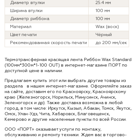
Диаметр втулки
25.4 мм
Ширина втулки
100 мм
Диаметр риббона
100 мм
Материал
Wax (воск)
Цвет печати
Чёрный
Рекомендованная скорость печати
до 200 мм/сек
Термотрансферная красящая лента Риббон Wax Standard
(100мм*300м*1-100 OUT) в интернет-магазине ПОРТ по
доступной цене в наличии.
Предлагаем купить этот или выбрать другие товары из
раздела
в нашем интернет-магазине. Оформляйте заказ
на сайте, доставим его по Красноярску, Красноярскому
краю (Железногорск, Норильск, Минусинск, Ачинск,
Зеленогорск и др). Также доставка возможна в любой
город, в том числе: Иркутск, Кызыл, Абакан, Томск, Якутск,
Омск, Улан-Удэ, Чита, Хабаровск, Благовещенск,
Кемерово и другие населенные пункты по всей России.
ООО «ПОРТ» оказывает услуги по монтажу,
обслуживанию и ремонту техники. Ждем вас в торгово-