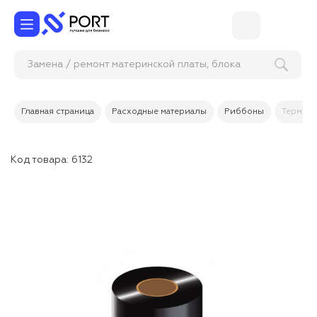
Замена / ремонт материнской платы, блока
управления
Главная страница
Расходные материалы
Риббоны
Термотр
Код товара:
6132