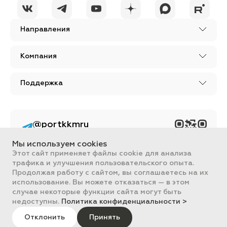
Направления
Компания
Поддержка
@portkkmru
Новости, лайфхаки и
познавательный
Мы используем cookies
контент PORT - бизнес
портал
Этот сайт применяет файлы cookie для анализа
трафика и улучшения пользовательского опыта.
Вся информация, размещенная на сайте, носит ознакомительный
Продолжая работу с сайтом, вы соглашаетесь на их
характер и не является публичной офертой, определяемой
использование. Вы можете отказаться — в этом
положениями Статьи 437 ГК РФ.
случае некоторые функции сайта могут быть
Все цены на сайте указаны с НДС. ООО "ПОРТ" ИНН 2461018892,
ОГРН 1022401953496
недоступны.
Политика конфиденциальности >
ПОРТ 2011-2026
Политика обработки данных
Отклонить
Принять