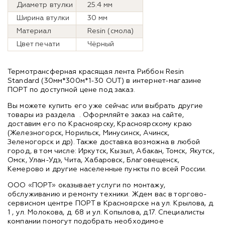
Диаметр втулки
25.4 мм
Ширина втулки
30 мм
Материал
Resin (смола)
Цвет печати
Чёрный
Термотрансферная красящая лента Риббон Resin
Standard (30мм*300м*1-30 OUT) в интернет-магазине
ПОРТ по доступной цене под заказ.
Вы можете купить его уже сейчас или выбрать другие
товары из раздела
. Оформляйте заказ на сайте,
доставим его по Красноярску, Красноярскому краю
(Железногорск, Норильск, Минусинск, Ачинск,
Зеленогорск и др). Также доставка возможна в любой
город, в том числе: Иркутск, Кызыл, Абакан, Томск, Якутск,
Омск, Улан-Удэ, Чита, Хабаровск, Благовещенск,
Кемерово и другие населенные пункты по всей России.
ООО «ПОРТ» оказывает услуги по монтажу,
обслуживанию и ремонту техники. Ждем вас в торгово-
сервисном центре ПОРТ в Красноярске на ул. Крылова, д.
1 , ул. Молокова, д. 68 и ул. Копылова, д.17. Специалисты
компании помогут подобрать необходимое