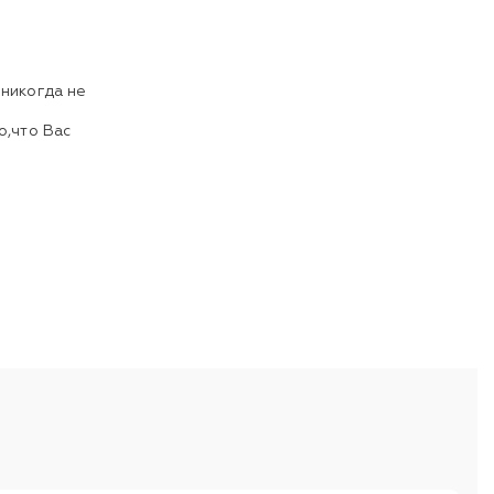
 никогда не
о,что Вас