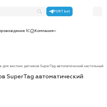
PORT bot
провождение 1С
Компания
к для жестких датчиков SuperTag автоматический настольный
ов SuperTag автоматический