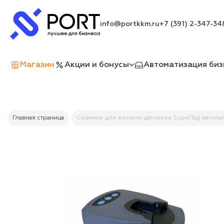
info@portkkm.ru
+7 (391) 2-347-34
Магазин
Акции и бонусы
Автоматизация биз
Главная страница
Съемник для жестких датчиков SuperTag автом