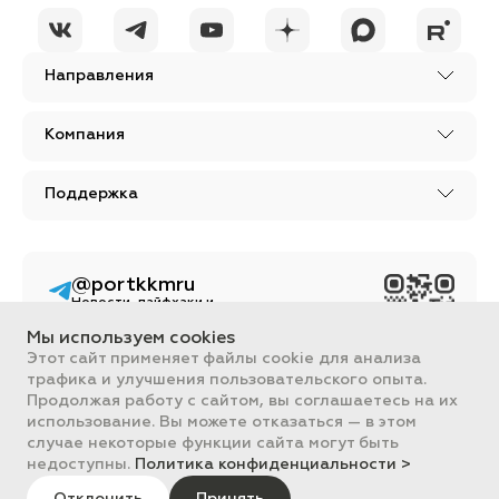
Направления
Компания
Поддержка
@portkkmru
Новости, лайфхаки и
познавательный
контент PORT - бизнес
Мы используем cookies
портал
Этот сайт применяет файлы cookie для анализа
трафика и улучшения пользовательского опыта.
Вся информация, размещенная на сайте, носит ознакомительный
характер и не является публичной офертой, определяемой
Продолжая работу с сайтом, вы соглашаетесь на их
положениями Статьи 437 ГК РФ.
использование. Вы можете отказаться — в этом
Все цены на сайте указаны с НДС. ООО "ПОРТ" ИНН 2461018892,
случае некоторые функции сайта могут быть
ОГРН 1022401953496
недоступны.
Политика конфиденциальности >
ПОРТ 2011-2026
Политика обработки данных