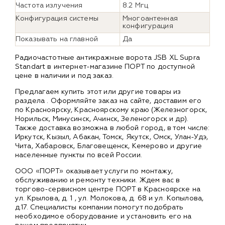
Частота излучения
8.2 Мгц
Конфигурация системы
Многоантенная
конфигурация
Показывать на главной
Да
Радиочастотные антикражные ворота JSB XL Supra
Standart в интернет-магазине ПОРТ по доступной
цене в наличии и под заказ.
Предлагаем купить этот или другие товары из
раздела
. Оформляйте заказ на сайте, доставим его
по Красноярску, Красноярскому краю (Железногорск,
Норильск, Минусинск, Ачинск, Зеленогорск и др).
Также доставка возможна в любой город, в том числе:
Иркутск, Кызыл, Абакан, Томск, Якутск, Омск, Улан-Удэ,
Чита, Хабаровск, Благовещенск, Кемерово и другие
населенные пункты по всей России.
ООО «ПОРТ» оказывает услуги по монтажу,
обслуживанию и ремонту техники. Ждем вас в
торгово-сервисном центре ПОРТ в Красноярске на
ул. Крылова, д. 1 , ул. Молокова, д. 68 и ул. Копылова,
д.17. Специалисты компании помогут подобрать
необходимое оборудование и установить его на