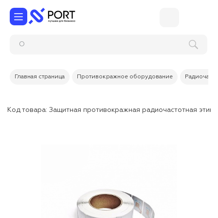
Главная страница
Противокражное оборудование
Радиочасто
Код товара:
Защитная противокражная радиочастотная этике