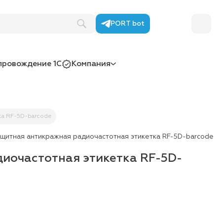
PORT bot
провождение 1С
Компания
ка RF-5D-barcode
щитная антикражная радиочастотная этикетка RF-5D-barcode
иочастотная этикетка RF-5D-