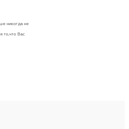
ьше никогда не
я то,что Вас