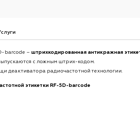
Услуги
D-barcode –
штрихкодированная антикражная этике
 выпускаются с ложным штрих-кодом.
щи деактиватора радиочастотной технологии.
стотной этикетки RF-5D-barcode