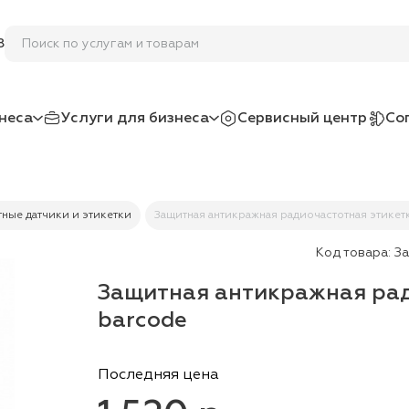
Поиск по услугам и товарам
8
неса
Услуги для бизнеса
Сервисный центр
Со
ные датчики и этикетки
Защитная антикражная радиочастотная этикет
Код товара:
За
Защитная антикражная рад
barcode
Последняя цена