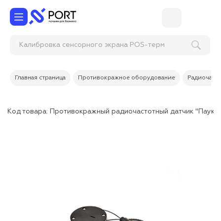
Калибровка сенсорного экрана POS-термин
Главная страница
Противокражное оборудование
Радиочасто
Код товара:
Противокражный радиочастотный датчик "Паук", 