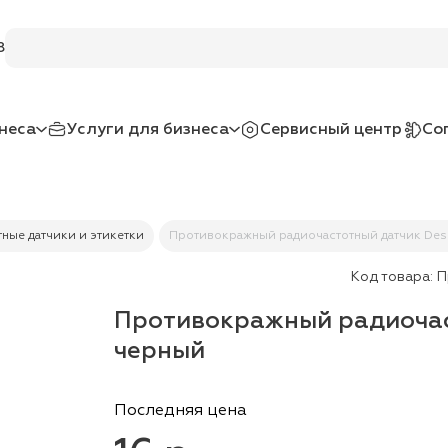
8
неса
Услуги для бизнеса
Сервисный центр
Со
ные датчики и этикетки
Противокражный радиочастотный датчик Desi
Код товара:
П
Противокражный радиочаст
черный
Последняя цена