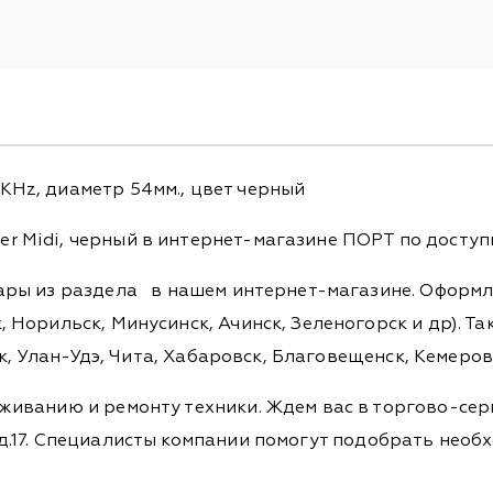
Hz, диаметр 54мм., цвет черный
 Midi, черный в интернет-магазине ПОРТ по доступн
вары из раздела
в нашем интернет-магазине. Оформля
 Норильск, Минусинск, Ачинск, Зеленогорск и др). Та
ск, Улан-Удэ, Чита, Хабаровск, Благовещенск, Кемеро
живанию и ремонту техники. Ждем вас в торгово-сер
ова, д.17. Специалисты компании помогут подобрать не