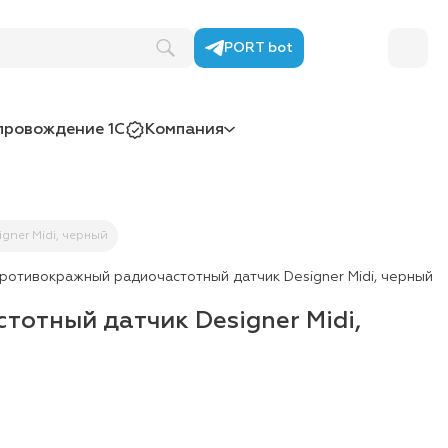
PORT bot
провождение 1С
Компания
gner Midi, черный
ротивокражный радиочастотный датчик Designer Midi, черный
отный датчик Designer Midi,