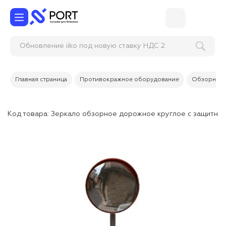
Обновление iiko под новую ставку НДС 22%
Главная страница
Противокражное оборудование
Обзорные 
Код товара:
Зеркало обзорное дорожное круглое с защитны