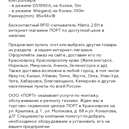
контроллера:
- в режиме DS1990A, не более, 15м
- в режиме Wiegand, не более, 100м
Размер(mm): 85х44х18
Бесконтактный RFID считыватель Matrix 2 EH в
интернет-магазине ПОРТ по доступной цене в
наличии.
Предлагаем купить этот или выбрать другие товары
из раздела
в нашем интернет-магазине.
Оформляйте заказ на сайте, доставим его по
Красноярску, Красноярскому краю (Железногорск,
Норильск, Минусинск, Ачинск, Зеленогорск и др).
Также доставка возможна в любой город, в том числе:
Иркутск, Кызыл, Абакан, Томск, Якутск, Омск, Улан-Удэ,
Чита, Хабаровск, Благовещенск, Кемерово и другие
населенные пункты по всей России.
ООО «ПОРТ» оказывает услуги по монтажу,
обслуживанию и ремонту техники. Ждем вас в
торгово-сервисном центре ПОРТ в Красноярске на
ул. Крылова, д. 1 , ул. Молокова, д. 68 и ул. Копылова,
д.17. Специалисты компании помогут подобрать
необходимое оборудование и установить его на
вашем предприятии.