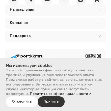
Направления
Компания
Поддержка
@portkkmru
Новости, лайфхаки и
познавательный
Мы используем cookies
контент PORT - бизнес
портал
Этот сайт применяет файлы cookie для анализа
трафика и улучшения пользовательского опыта.
Вся информация, размещенная на сайте, носит ознакомительный
Продолжая работу с сайтом, вы соглашаетесь на их
характер и не является публичной офертой, определяемой
использование. Вы можете отказаться — в этом
положениями Статьи 437 ГК РФ.
случае некоторые функции сайта могут быть
Все цены на сайте указаны с НДС. ООО "ПОРТ" ИНН 2461018892,
ОГРН 1022401953496
недоступны.
Политика конфиденциальности >
ПОРТ 2011-2026
Политика обработки данных
Отклонить
Принять