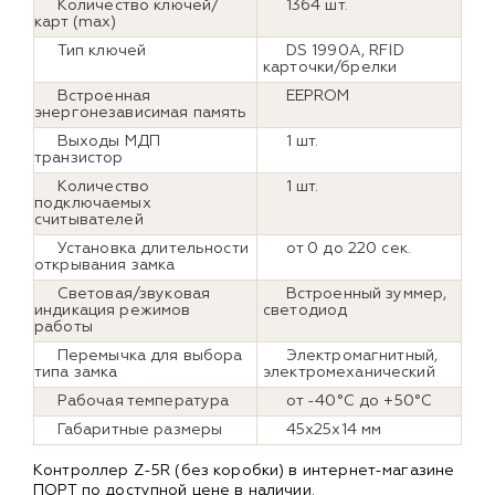
Количество ключей/
1364 шт.
карт (max)
Тип ключей
DS 1990A, RFID
карточки/брелки
Встроенная
EEPROM
энергонезависимая память
Выходы МДП
1 шт.
транзистор
Количество
1 шт.
подключаемых
считывателей
Установка длительности
от 0 до 220 сек.
открывания замка
Световая/звуковая
Встроенный зуммер,
индикация режимов
светодиод
работы
Перемычка для выбора
Электромагнитный,
типа замка
электромеханический
Рабочая температура
от -40°С до +50°С
Габаритные размеры
45х25х14 мм
Контроллер Z-5R (без коробки) в интернет-магазине
ПОРТ по доступной цене в наличии.