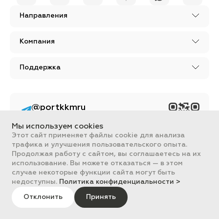
Направления
Компания
Поддержка
@portkkmru
Новости, лайфхаки и
познавательный
Мы используем cookies
контент PORT - бизнес
портал
Этот сайт применяет файлы cookie для анализа
трафика и улучшения пользовательского опыта.
Вся информация, размещенная на сайте, носит ознакомительный
Продолжая работу с сайтом, вы соглашаетесь на их
характер и не является публичной офертой, определяемой
использование. Вы можете отказаться — в этом
положениями Статьи 437 ГК РФ.
случае некоторые функции сайта могут быть
Все цены на сайте указаны с НДС. ООО "ПОРТ" ИНН 2461018892,
ОГРН 1022401953496
недоступны.
Политика конфиденциальности >
ПОРТ 2011-2026
Политика обработки данных
Отклонить
Принять