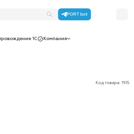
PORT bot
провождение 1С
Компания
Код товара:
1915