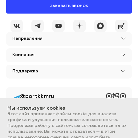
ЗАКАЗАТЬ ЗВОНОК
Направления
Компания
Поддержка
@portkkmru
Новости, лайфхаки и
познавательный
Мы используем cookies
контент PORT - бизнес
портал
Этот сайт применяет файлы cookie для анализа
трафика и улучшения пользовательского опыта.
Вся информация, размещенная на сайте, носит ознакомительный
Продолжая работу с сайтом, вы соглашаетесь на их
характер и не является публичной офертой, определяемой
использование. Вы можете отказаться — в этом
положениями Статьи 437 ГК РФ.
случае некоторые функции сайта могут быть
Все цены на сайте указаны с НДС. ООО "ПОРТ" ИНН 2461018892,