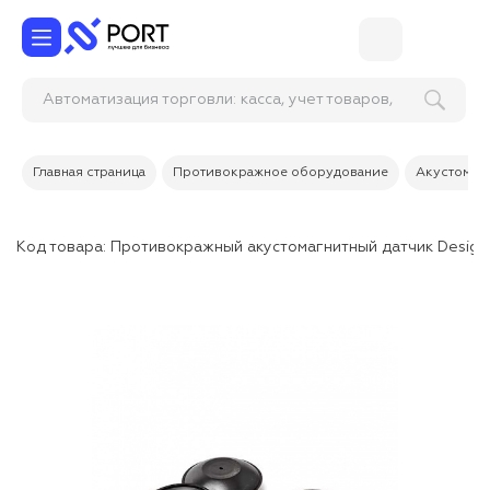
Автоматизация торговли: касса, учет товаров,
склад и продаж
Главная страница
Противокражное оборудование
Акустомагн
Код товара:
Противокражный акустомагнитный датчик Designe