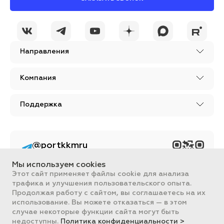
Направления
Компания
Поддержка
@portkkmru
Новости, лайфхаки и
познавательный
Мы используем cookies
контент PORT - бизнес
портал
Этот сайт применяет файлы cookie для анализа
трафика и улучшения пользовательского опыта.
Вся информация, размещенная на сайте, носит ознакомительный
Продолжая работу с сайтом, вы соглашаетесь на их
характер и не является публичной офертой, определяемой
использование. Вы можете отказаться — в этом
положениями Статьи 437 ГК РФ.
случае некоторые функции сайта могут быть
Все цены на сайте указаны с НДС. ООО "ПОРТ" ИНН 2461018892,
ОГРН 1022401953496
недоступны.
Политика конфиденциальности >