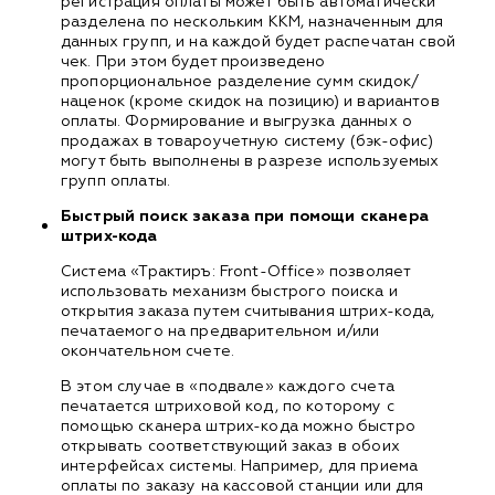
регистрация оплаты может быть автоматически
разделена по нескольким ККМ, назначенным для
данных групп, и на каждой будет распечатан свой
чек. При этом будет произведено
пропорциональное разделение сумм скидок/
наценок (кроме скидок на позицию) и вариантов
оплаты. Формирование и выгрузка данных о
продажах в товароучетную систему (бэк-офис)
могут быть выполнены в разрезе используемых
групп оплаты.
Быстрый поиск заказа при помощи сканера
штрих-кода
Система «Трактиръ: Front-Office» позволяет
использовать механизм быстрого поиска и
открытия заказа путем считывания штрих-кода,
печатаемого на предварительном и/или
окончательном счете.
В этом случае в «подвале» каждого счета
печатается штриховой код, по которому с
помощью сканера штрих-кода можно быстро
открывать соответствующий заказ в обоих
интерфейсах системы. Например, для приема
оплаты по заказу на кассовой станции или для