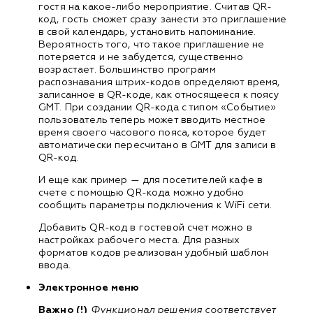
гостя на какое-либо мероприятие. Считав QR-
код, гость сможет сразу занести это приглашение
в свой календарь, установить напоминание.
Вероятность того, что такое приглашение не
потеряется и не забудется, существенно
возрастает. Большинство программ
распознавания штрих-кодов определяют время,
записанное в QR-коде, как относящееся к поясу
GMT. При создании QR-кода с типом «Событие»
пользователь теперь может вводить местное
время своего часового пояса, которое будет
автоматически пересчитано в GMT для записи в
QR-код.
И еще как пример — для посетителей кафе в
счете с помощью QR-кода можно удобно
сообщить параметры подключения к WiFi сети.
Добавить QR-код в гостевой счет можно в
настройках рабочего места. Для разных
форматов кодов реализован удобный шаблон
ввода.
Электронное меню
Важно (!)
Функционал решения соответствует