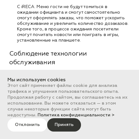
С iRECA: Меню гости не будут томиться в
ожидании официанта и смогут самостоятельно
смогут оформлять заказы, что поможет ускорить
обслуживание и увеличить количество дозаказов.
Кроме того, в процессе ожидания посетители
смогут почитать новости или поиграть в игры,
установленные на планшете.
Соблюдение технологии
обслуживания
Регламентные процедуры при открытии/закрытии
Мы используем cookies
смены
Этот сайт применяет файлы cookie для анализа
Реализована возможность выполнения так
трафика и улучшения пользовательского опыта.
называемого «регламента» — произвольной внешней
Продолжая работу с сайтом, вы соглашаетесь на их
обработки, которая может быть выбрана и
использование. Вы можете отказаться — в этом
выполняться при каждом открытии/закрытии смены
случае некоторые функции сайта могут быть
на рабочем месте. Примерами регламентных
недоступны.
Политика конфиденциальности >
действий могут быть: обновление курсов валют,
загрузка/выгрузка данных, обновление параметров
Отклонить
Принять
клиентов и любые другие. Разработку внешней
регламентной обработки должен осуществить