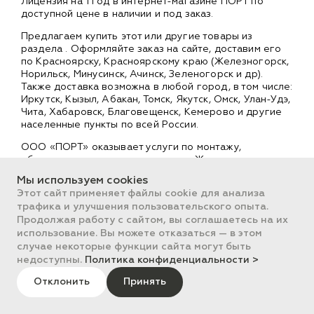
Лицензия на 1 год в интернет-магазине ПОРТ по
доступной цене в наличии и под заказ.
Предлагаем купить этот или другие товары из
раздела
. Оформляйте заказ на сайте, доставим его
по Красноярску, Красноярскому краю (Железногорск,
Норильск, Минусинск, Ачинск, Зеленогорск и др).
Также доставка возможна в любой город, в том числе:
Иркутск, Кызыл, Абакан, Томск, Якутск, Омск, Улан-Удэ,
Чита, Хабаровск, Благовещенск, Кемерово и другие
населенные пункты по всей России.
ООО «ПОРТ» оказывает услуги по монтажу,
обслуживанию и ремонту техники. Ждем вас в
торгово-сервисном центре ПОРТ в Красноярске на
Мы используем cookies
ул. Крылова, д. 1 , ул. Молокова, д. 68 и ул. Копылова,
Этот сайт применяет файлы cookie для анализа
д.17. Специалисты компании помогут подобрать
трафика и улучшения пользовательского опыта.
необходимое оборудование и установить его на
Продолжая работу с сайтом, вы соглашаетесь на их
вашем предприятии.
использование. Вы можете отказаться — в этом
случае некоторые функции сайта могут быть
недоступны.
Политика конфиденциальности >
Другие товары раздела
Отклонить
Принять
Программное обеспечение для