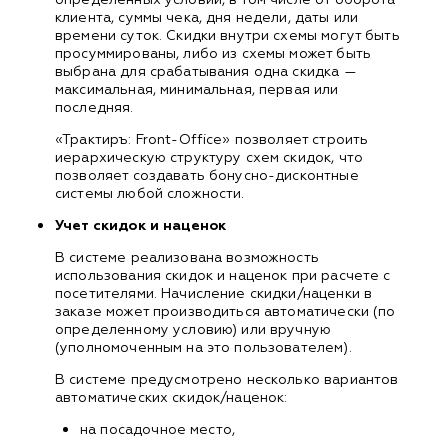
клиента, суммы чека, дня недели, даты или
времени суток. Скидки внутри схемы могут быть
просуммированы, либо из схемы может быть
выбрана для срабатывания одна скидка —
максимальная, минимальная, первая или
последняя.
«Трактиръ: Front-Office» позволяет строить
иерархическую структуру схем скидок, что
позволяет создавать бонусно-дисконтные
системы любой сложности.
Учет скидок и наценок
В системе реализована возможность
использования скидок и наценок при расчете с
посетителями. Начисление скидки/наценки в
заказе может производиться автоматически (по
определенному условию) или вручную
(уполномоченным на это пользователем).
В системе предусмотрено несколько вариантов
автоматических скидок/наценок:
на посадочное место,