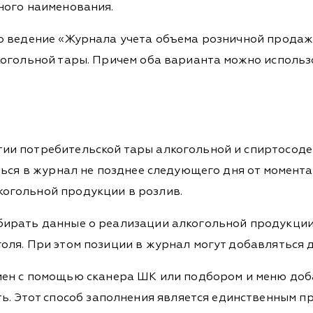
ного наименования.
ано ведение «Журнала учета объема розничной прод
лкогольной тары. Причем оба варианта можно исполь
тии потребительской тары алкогольной и спиртосод
иться в журнал не позднее следующего дня от момент
когольной продукции в розлив.
бирать данные о реализации алкогольной продукции
оля. При этом позиции в журнал могут добавляться 
ен с помощью сканера ШК или подбором и меню доба
ь. Этот способ заполнения является единственным п