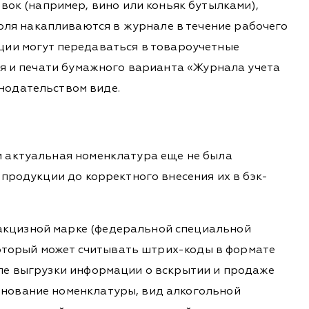
вок (например, вино или коньяк бутылками),
голя накапливаются в журнале в течение рабочего
ции могут передаваться в товароучетные
ия и печати бумажного варианта «Журнала учета
нодательством виде.
и актуальная номенклатура еще не была
 продукции до корректного внесения их в бэк-
акцизной марке (федеральной специальной
 который может считывать штрих-коды в формате
сле выгрузки информации о вскрытии и продаже
енование номенклатуры, вид алкогольной