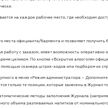
чески.
ается на каждое рабочее место, где необходим досту
го места официанта/бармента и позволяет получить 
ая работу с заказом, имеет возможность оперативно 
ремя целиком. По кнопке «Вскрытие алкоголя» офиц
с помощью сканера штрих-кодов или подбором из сп
ступного в меню «Режим администратора – Дополните
ся только те позиции, которые занесены в Журнал тол
втоматические методы заполнения Журнала (например
льного объема разливаемых напитков от номинальног