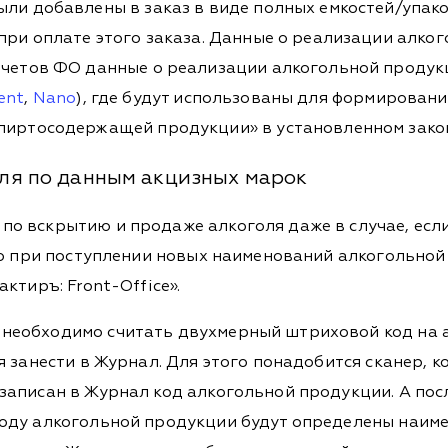
ли добавлены в заказ в виде полных емкостей/упако
при оплате этого заказа. Данные о реализации алко
тчетов ФО данные о реализации алкогольной продук
ent
,
Nano
), где будут использованы для формирован
пиртосодержащей продукции» в установленном зако
ля по данным акцизных марок
по вскрытию и продаже алкоголя даже в случае, есл
зно при поступлении новых наименований алкогольной
ктиръ: Front-Office».
 необходимо считать двухмерный штриховой код на 
ся занести в Журнал. Для этого понадобится сканер,
 записан в Журнал код алкогольной продукции. А по
коду алкогольной продукции будут определены наим