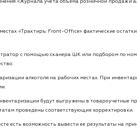
олнения «Журнала учета объема розничной продажи 
естах «Трактиръ: Front-Office» фактические остатк
стратор с помощью сканера ШК или подбором по ном
ство.
аризации алкоголя на рабочих местах. При инвентар
и.
нвентаризации будут выгружены в товароучетные пр
льтатам проведены соответствующие корректировки.
сте есть возможность вывести ее результаты на прин