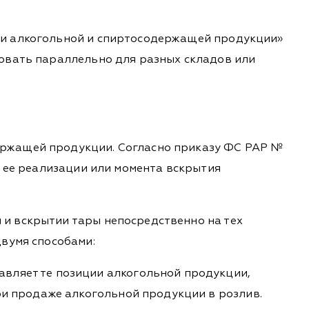
ажи алкогольной и спиртосодержащей продукции»
зовать параллельно для разных складов или
ержащей продукции. Согласно приказу ФС РАР №
а ее реализации или момента вскрытия
 и вскрытии тары непосредственно на тех
двумя способами:
вляет те позиции алкогольной продукции,
ри продаже алкогольной продукции в розлив.