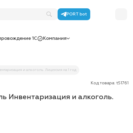
PORT bot
провождение 1С
Компания
ентаризация и алкоголь. Лицензия на 1 год
Код товара:
t51761
уль Инвентаризация и алкоголь.