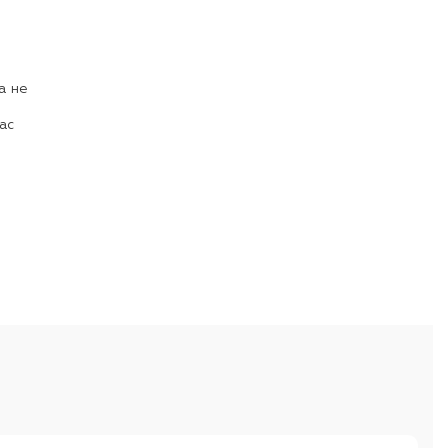
а не
ас