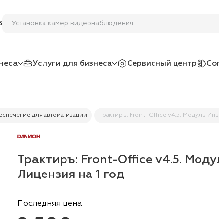
Установка камер видео
8
неса
Услуги для бизнеса
Сервисный центр
Со
спечение для автоматизации
Трактиръ: Front-Office v4.5. Модуль Инв
Трактиръ: Front-Office v4.5. Мод
Лицензия на 1 год
Последняя цена