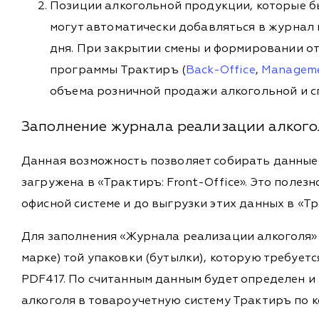
Позиции алкогольной продукции, которые бы
могут автоматически добавляться в журнал 
дня. При закрытии смены и формировании о
программы Трактиръ (
Back-Office
,
Managem
объема розничной продажи алкогольной и с
Заполнение журнала реализации алкого
Данная возможность позволяет собирать данные 
загружена в «Трактиръ: Front-Office». Это поле
офисной системе и до выгрузки этих данных в «Тра
Для заполнения «Журнала реализации алкоголя»
марке) той упаковки (бутылки), которую требует
PDF417. По считанным данным будет определен и
алкоголя в товароучетную систему Трактиръ по 