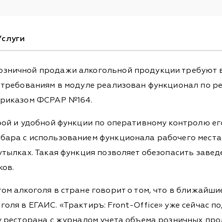
Услуги
зничной продажи алкогольной продукции требуют вн
 требованиям в модуле реализован функционал по р
приказом ФСРАР №164.
ой и удобной функции по оперативному контролю его
бара с использованием функционала рабочего места
тылках. Такая функция позволяет обезопасить завед
ков.
м алкоголя в стране говорит о том, что в ближайши
оля в ЕГАИС. «Трактиръ: Front-Office» уже сейчас п
у ресторана с журналом учета объема розничных пр