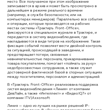
место. Все получаемое при этом изображение
записывается в архив и может быть просмотрено в
дальнейшем в режиме реального времени
(например, в службе безопасности, или на
компьютерах менеджеров). Параллельно все события
и операции, которые производятся на рабочих
местах системы «Трактиръ: Front-Office»,
фиксируются в специальном журнале в Трактире, и
передаются в систему видеонаблюдения, где
накладываются в виде титров на изображение. Такая
фиксация событий позволяет вести двойной контроль
за ситуацией, происходящей в заведении, и
предотвращает потери, связанные с
невнимательностью персонала, прикарманивание
товара покупателями, помогает «поймать за руку»
недобросовестных сотрудников, а также служит
достоверной фактической базой в спорных ситуациях
между посетителями, персоналом и администрацией.
В «Трактиръ: Front-Office» реализована поддержка
систем видеонаблюдения «Линия» от компании
ДевЛайн, а также «Интеллект» и «ВидеоIQ7» от
компании ITV|Axxonsoft.
Линия — одно из лучших на рынке решений IP-