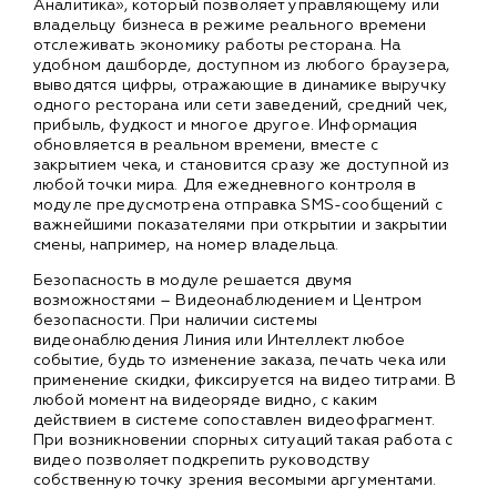
Аналитика», который позволяет управляющему или
владельцу бизнеса в режиме реального времени
отслеживать экономику работы ресторана. На
удобном дашборде, доступном из любого браузера,
выводятся цифры, отражающие в динамике выручку
одного ресторана или сети заведений, средний чек,
прибыль, фудкост и многое другое. Информация
обновляется в реальном времени, вместе с
закрытием чека, и становится сразу же доступной из
любой точки мира. Для ежедневного контроля в
модуле предусмотрена отправка SMS-сообщений с
важнейшими показателями при открытии и закрытии
смены, например, на номер владельца.
Безопасность в модуле решается двумя
возможностями – Видеонаблюдением и Центром
безопасности. При наличии системы
видеонаблюдения Линия или Интеллект любое
событие, будь то изменение заказа, печать чека или
применение скидки, фиксируется на видео титрами. В
любой момент на видеоряде видно, с каким
действием в системе сопоставлен видеофрагмент.
При возникновении спорных ситуаций такая работа с
видео позволяет подкрепить руководству
собственную точку зрения весомыми аргументами.