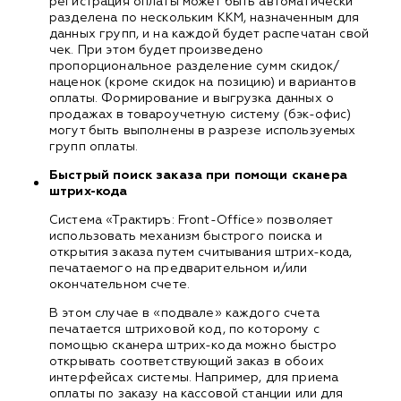
регистрация оплаты может быть автоматически
разделена по нескольким ККМ, назначенным для
данных групп, и на каждой будет распечатан свой
чек. При этом будет произведено
пропорциональное разделение сумм скидок/
наценок (кроме скидок на позицию) и вариантов
оплаты. Формирование и выгрузка данных о
продажах в товароучетную систему (бэк-офис)
могут быть выполнены в разрезе используемых
групп оплаты.
Быстрый поиск заказа при помощи сканера
штрих-кода
Система «Трактиръ: Front-Office» позволяет
использовать механизм быстрого поиска и
открытия заказа путем считывания штрих-кода,
печатаемого на предварительном и/или
окончательном счете.
В этом случае в «подвале» каждого счета
печатается штриховой код, по которому с
помощью сканера штрих-кода можно быстро
открывать соответствующий заказ в обоих
интерфейсах системы. Например, для приема
оплаты по заказу на кассовой станции или для