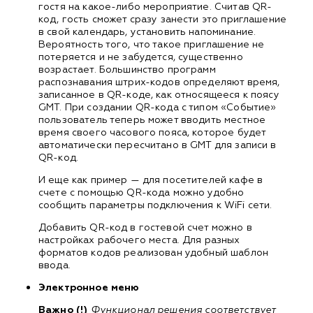
гостя на какое-либо мероприятие. Считав QR-
код, гость сможет сразу занести это приглашение
в свой календарь, установить напоминание.
Вероятность того, что такое приглашение не
потеряется и не забудется, существенно
возрастает. Большинство программ
распознавания штрих-кодов определяют время,
записанное в QR-коде, как относящееся к поясу
GMT. При создании QR-кода с типом «Событие»
пользователь теперь может вводить местное
время своего часового пояса, которое будет
автоматически пересчитано в GMT для записи в
QR-код.
И еще как пример — для посетителей кафе в
счете с помощью QR-кода можно удобно
сообщить параметры подключения к WiFi сети.
Добавить QR-код в гостевой счет можно в
настройках рабочего места. Для разных
форматов кодов реализован удобный шаблон
ввода.
Электронное меню
Важно (!)
Функционал решения соответствует