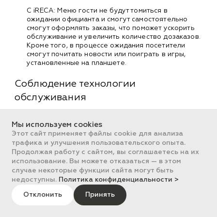
С iRECA: Меню гости не будут томиться в
ожидании официанта и смогут самостоятельно
смогут оформлять заказы, что поможет ускорить
обслуживание и увеличить количество дозаказов.
Кроме того, в процессе ожидания посетители
смогут почитать новости или поиграть в игры,
установленные на планшете.
Соблюдение технологии
обслуживания
Регламентные процедуры при открытии/закрытии
Мы используем cookies
смены
Этот сайт применяет файлы cookie для анализа
Реализована возможность выполнения так
трафика и улучшения пользовательского опыта.
называемого «регламента» — произвольной внешней
Продолжая работу с сайтом, вы соглашаетесь на их
обработки, которая может быть выбрана и
использование. Вы можете отказаться — в этом
выполняться при каждом открытии/закрытии смены
случае некоторые функции сайта могут быть
на рабочем месте. Примерами регламентных
недоступны.
Политика конфиденциальности >
действий могут быть: обновление курсов валют,
загрузка/выгрузка данных, обновление параметров
Отклонить
Принять
клиентов и любые другие. Разработку внешней
регламентной обработки должен осуществить