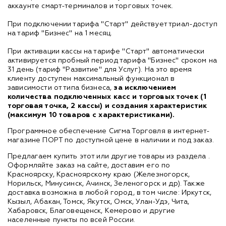
аккаунте смарт-терминалов и торговых точек.
При подключении тарифа "Старт" действует триал-доступ
на тариф "Бизнес" на 1 месяц.
При активации кассы на тарифе "Старт" автоматически
активируется пробный период тарифа "Бизнес" сроком на
31 день (тариф "Развитие" для Услуг). На это время
клиенту доступен максимальный функционал в
зависимости от типа бизнеса,
за исключением
количества подключенных касс и торговых точек (1
торговая точка, 2 кассы) и создания характеристик
(максимум 10 товаров с характеристиками).
Программное обеспечение Сигма Торговля в интернет-
магазине ПОРТ по доступной цене в наличии и под заказ.
Предлагаем купить этот или другие товары из раздела
.
Оформляйте заказ на сайте, доставим его по
Красноярску, Красноярскому краю (Железногорск,
Норильск, Минусинск, Ачинск, Зеленогорск и др). Также
доставка возможна в любой город, в том числе: Иркутск,
Кызыл, Абакан, Томск, Якутск, Омск, Улан-Удэ, Чита,
Хабаровск, Благовещенск, Кемерово и другие
населенные пункты по всей России.