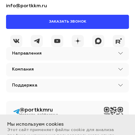
info@portkkm.ru
ЗАКАЗАТЬ ЗВОНОК
Направления
Компания
Поддержка
@portkkmru
Здесь мы делимся
новостями, лайфхаками
и познавательным
Мы используем cookies
контентом из мира
Этот сайт применяет файлы cookie для анализа
бизнеса