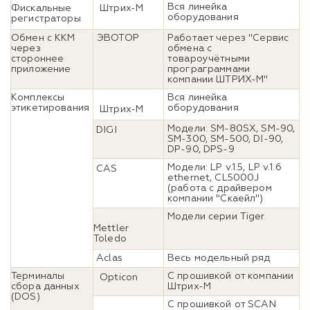
Вся линейка
Фискальные
Штрих-М
оборудования
регистраторы
Обмен с ККМ
ЭВОТОР
Работает через "Сервис
через
обмена с
стороннее
товароучётными
приложение
програграммами
компании ШТРИХ-М"
Комплексы
Вся линейка
этикетирования
оборудования
Штрих-М
Модели: SM-80SX, SM-90,
DIGI
SM-300, SM-500, DI-90,
DP-90, DPS-9
Модели: LP v.1.5, LP v.1.6
CAS
ethernet, CL5000J
(работа с драйвером
компании "Скаейл")
Модели серии Tiger.
Mettler
Toledo
Aclas
Весь модельный ряд
Терминалы
C прошивкой от компании
Opticon
сбора данных
Штрих-М
(DOS)
C прошивкой от SCAN