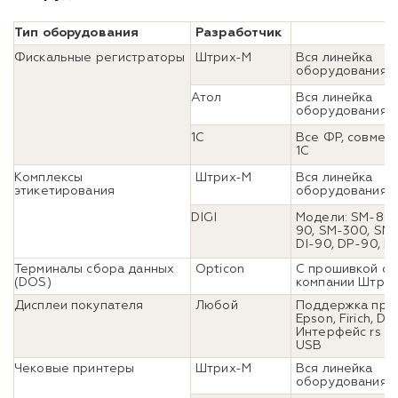
Тип оборудования
Разработчик
Фискальные регистраторы
Штрих-М
Вся линейка
оборудования
Атол
Вся линейка
оборудования
1С
Все ФР, совмес
1С
Комплексы
Штрих-М
Вся линейка
этикетирования
оборудования
DIGI
Модели: SM-80S
90, SM-300, SM
DI-90, DP-90, D
Терминалы сбора данных
Opticon
C прошивкой от
(DOS)
компании Штри
Дисплеи покупателя
Любой
Поддержка про
Epson, Firich, Da
Интерфейс rs 23
USB
Чековые принтеры
Штрих-М
Вся линейка
оборудования