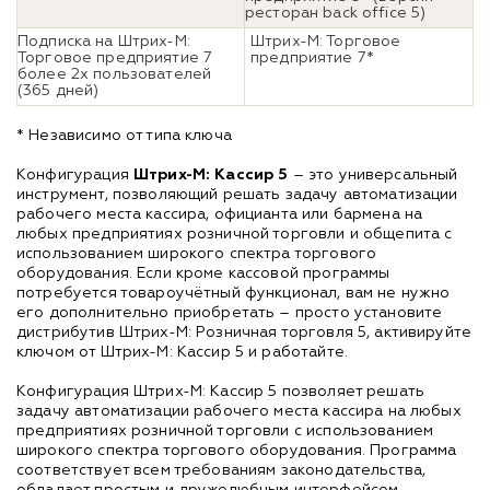
ресторан back office 5)
Подписка на Штрих-М:
Штрих-М: Торговое
Торговое предприятие 7
предприятие 7*
более 2х пользователей
(365 дней)
* Независимо от типа ключа
Конфигурация
Штрих-М: Кассир 5
– это универсальный
инструмент, позволяющий решать задачу автоматизации
рабочего места кассира, официанта или бармена на
любых предприятиях розничной торговли и общепита с
использованием широкого спектра торгового
оборудования. Если кроме кассовой программы
потребуется товароучётный функционал, вам не нужно
его дополнительно приобретать – просто установите
дистрибутив Штрих-М: Розничная торговля 5, активируйте
ключом от Штрих-М: Кассир 5 и работайте.
Конфигурация Штрих-М: Кассир 5 позволяет решать
задачу автоматизации рабочего места кассира на любых
предприятиях розничной торговли с использованием
широкого спектра торгового оборудования. Программа
соответствует всем требованиям законодательства,
обладает простым и дружелюбным интерфейсом,