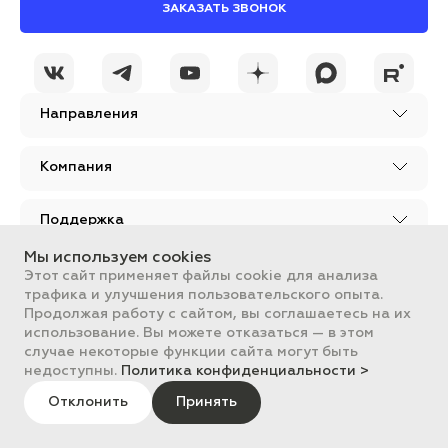
ЗАКАЗАТЬ ЗВОНОК
Направления
Компания
Поддержка
Мы используем cookies
Этот сайт применяет файлы cookie для анализа
трафика и улучшения пользовательского опыта.
@portkkmru
Продолжая работу с сайтом, вы соглашаетесь на их
Здесь мы делимся
новостями, лайфхаками
использование. Вы можете отказаться — в этом
и познавательным
случае некоторые функции сайта могут быть
контентом из мира
бизнеса
недоступны.
Политика конфиденциальности >
Отклонить
Принять
Вся информация, размещенная на сайте, носит ознакомительный
характер и не является публичной офертой, определяемой
положениями Статьи 437 ГК РФ.
Все цены на сайте указаны с НДС. ООО "ПОРТ" ИНН 2461018892,