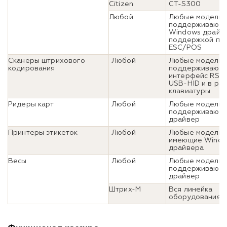
Citizen
CT-S300
Любой
Любые модели,
поддерживающ
Windows драйве
поддержкой пр
ESC/POS
Сканеры штрихового
Любой
Любые модели,
кодирования
поддерживающ
интерфейс RS 2
USB-HID и в ра
клавиатуры
Ридеры карт
Любой
Любые модели,
поддерживающ
драйвер
Принтеры этикеток
Любой
Любые модели,
имеющие Wind
драйвера
Весы
Любой
Любые модели,
поддерживающ
драйвер
Штрих-М
Вся линейка
оборудования