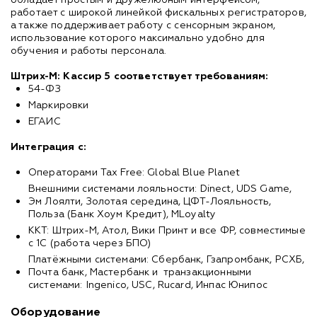
работает с широкой линейкой фискальных регистраторов,
а также поддерживает работу с сенсорным экраном,
использование которого максимально удобно для
обучения и работы персонала.
Штрих-М: Кассир 5 соответствует требованиям:
54-ФЗ
Маркировки
ЕГАИС
Интеграция с:
Операторами Tax Free: Global Blue Planet
Внешними системами лояльности: Dinect, UDS Game,
Эм Лоялти, Золотая середина, ЦФТ-Лояльность,
Польза (Банк Хоум Кредит), MLoyalty
ККТ: Штрих-М, Атол, Вики Принт и все ФР, совместимые
с 1С (работа через БПО)
Платёжными системами: Сбербанк, Гзапромбанк, РСХБ,
Почта банк, Мастербанк и транзакционными
системами: Ingenico, USC, Rucard, Инпас Юнипос
Оборудование