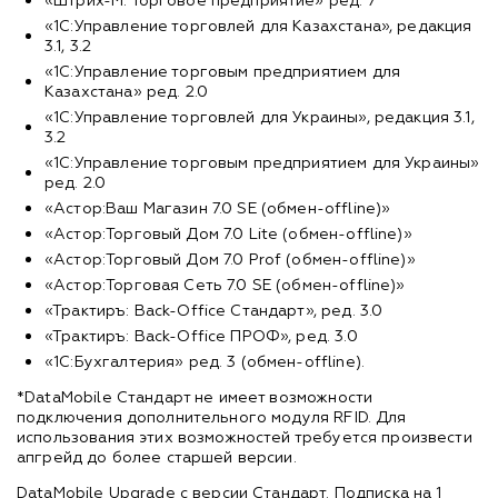
«Штрих-М: Торговое предприятие» ред. 7
«1С:Управление торговлей для Казахстана», редакция
3.1, 3.2
«1С:Управление торговым предприятием для
Казахстана» ред. 2.0
«1С:Управление торговлей для Украины», редакция 3.1,
3.2
«1С:Управление торговым предприятием для Украины»
ред. 2.0
«Астор:Ваш Магазин 7.0 SE (обмен-offline)»
«Астор:Торговый Дом 7.0 Lite (обмен-offline)»
«Астор:Торговый Дом 7.0 Prof (обмен-offline)»
«Астор:Торговая Сеть 7.0 SE (обмен-offline)»
«Трактиръ: Back-Office Стандарт», ред. 3.0
«Трактиръ: Back-Office ПРОФ», ред. 3.0
«1С:Бухгалтерия» ред. 3 (обмен-offline).
*DataMobile Стандарт не имеет возможности
подключения дополнительного модуля RFID. Для
использования этих возможностей требуется произвести
апгрейд до более старшей версии.
DataMobile Upgrade с версии Стандарт. Подписка на 1