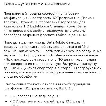
товароучетными системами
Программный продукт совместим с типовыми
конфигурациями платформы 1С:Предприятие, Далион,
Трактир, Штрих-М, 1С:Управление торговлей для
Казахстана. ПО DataMobile Стандарт может быть
интегрировано в любую товароучетную систему
благодаря открытым форматам обмена данными.
Передача данных между DataMobile Стандарт и
товароучетной системой осуществляется в offline-
режиме: как через Wi-Fi сеть, так и через usb соединение
терминала сбора данных с ПК. Или при помощи сервера
«ftp», посредством стороннего ПО для синхронизации
или копирования файлов вручную. Выгрузку и загрузку
данных инициирует оператор. Со стороны товароучетной
системы, для выгрузки или загрузки данных используются
внешние обработки.
Список совместимости с типовыми конфигурациями
платформы «1С:Предприятие 7.7, 8.2, 8.3»:
«1С:Торговля и склад» ред. 9.2
«1С:Управление торговлей» ред. 10.3, ред. 11