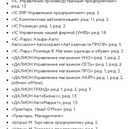
«1С:Управление производственным предприятием»
ред. 1.3
«1С:ERP Управление предприятием» ред. 2
«1С:Комплексная автоматизация» ред. 1.1, ред. 2
«1С:Розница» ред. 1, ред. 2
«1С:Управление нашей фирмой (УНФ)» ред. 1.6
«1С-Рарус:Альфа-Авто:
Автосалон+Автосервис+Автозапчасти ПРОФ» ред. 5
«1С-Рарус:Розница 8. Магазин одежды и обуви» ред. 2
«ДАЛИОН:Управление магазином УНО» ред. 1, ред. 2
«ДАЛИОН:Управление магазином СЕТЬ» ред. 1, ред. 2
«ДАЛИОН:Управление магазином ПРО» ред. 1, ред. 2
«ДАЛИОН:Управление магазином ЛАЙТ» ред. 1, ред. 2,
(обмен-offline)
«ДАЛИОН:ТРЕНД» ред. 1, ред. 2, ред. 3
«ДАЛИОН:АвтоБизнес», ред. 1.3
«ДАЛИОН:АвтоМаркет», ред. 1.3
«Трактиръ: Head-Office» ред. 1
«Трактиръ: Management»
«Штрих-М: Торговое предприятие» ред. 5