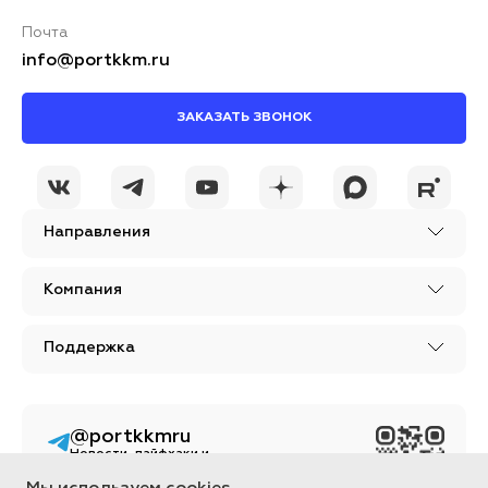
Почта
info@portkkm.ru
ЗАКАЗАТЬ ЗВОНОК
Направления
Компания
Поддержка
@portkkmru
Новости, лайфхаки и
познавательный
контент PORT - бизнес