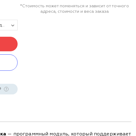
*Стоимость может поменяться и зависит от точного
адреса, стоимости и веса заказа
Модуль Маркировка для DataMobile - подписка на 1 месяц
е
вка
— программный модуль, который поддерживает