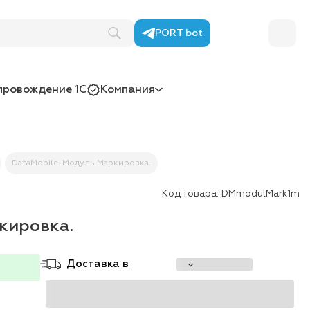
PORT bot
провождение 1С
Компания
DataMobile. Модуль Маркировка.
Код товара:
DMmodulMark1m
кировка.
Доставка в