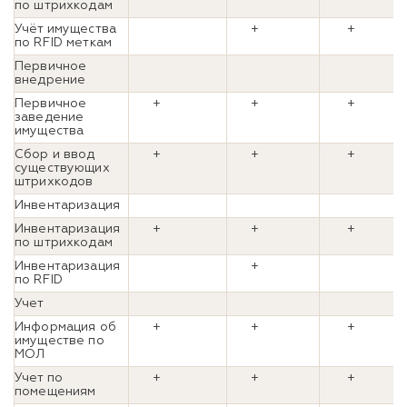
по штрихкодам
Учёт имущества
+
+
по RFID меткам
Первичное
внедрение
Первичное
+
+
+
заведение
имущества
Сбор и ввод
+
+
+
существующих
штрихкодов
Инвентаризация
Инвентаризация
+
+
+
по штрихкодам
Инвентаризация
+
по RFID
Учет
Информация об
+
+
+
имуществе по
МОЛ
Учет по
+
+
+
помещениям