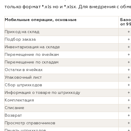
только формат *.xls но и *.xlsx. Для внедрения с о
Мобильные операции, основные
Баз
от 99
Приход на склад
+
Подбор заказа
+
Инвентаризация на складе
+
Перемещение по ячейкам
+
Перемещение по складам
+
Остатки в ячейках
+
Упаковочный лист
Сбор штрихкодов
+
Информация о товаре по штрихкоду
+
Комплектация
+
Списание
+
Возврат
+
Просмотр справочников
Печать штрихкодов
+