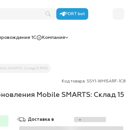
PORT bot
провождение 1С
Компания
ile SMARTS: Склад 15 RFID
Код товара:
SSY1-WH15ARF-1C8
новления Mobile SMARTS: Склад 15
Доставка в