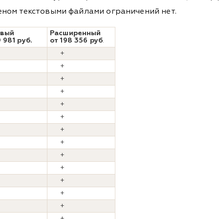
бменом текстовыми файлами ограничений нет.
овый
Расширенный
 981 руб.
от 198 356 руб
.
+
+
+
+
+
+
+
+
+
+
+
+
+
+
+
+