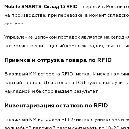
Mobile SMARTS: Склад 15 RFID
- первый в России г
на производстве, при перевозке, в момент складс
системе.
Управление цепочкой поставок является на сегодня
позволяет решить целый комплекс задач, связанны
Приемка и отгрузка товара по RFID
В каждый КМ встроена RFID-метка. Имея в наличи
партий товара. Для этого на ТСД нужно выгрузить
накладной и быстро выдает результат.
Инвентаризация остатков по RFID
В каждый КМ встроена RFID-метка с уникальным н
волшебной палочкой разом считывать по 10-20 изд