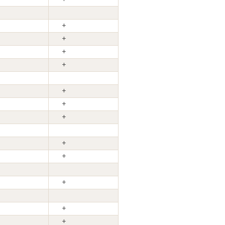
+
+
+
+
+
+
+
+
+
+
+
+
+
+
+