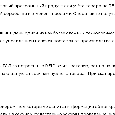
отовый программный продукт для учёта товара по RF
кой обработки и в момент продажи. Оперативно полу
шний день одной из наиболее сложных технологическ
х с управлением цепочек поставок от производства 
и ТСД со встроенным RFID-считывателем, можно на п
 накладную с перечнем нужного товара. При сканиро
омером, под которым хранится информация об конкр
елий в секунду, существенно ускоряя проведение ин