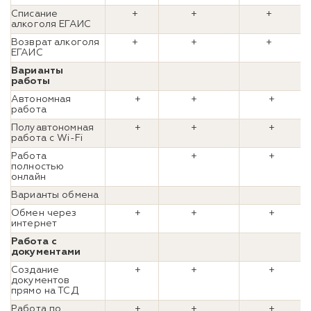
Списание
+
+
+
алкоголя ЕГАИС
Возврат алкоголя
+
+
+
ЕГАИС
Варианты
работы
Автономная
+
+
+
работа
Полуавтономная
+
+
+
работа с Wi-Fi
Работа
+
+
полностью
онлайн
Варианты обмена
Обмен через
+
+
+
интернет
Работа с
документами
Создание
+
+
+
документов
прямо на ТСД
Работа по
+
+
+