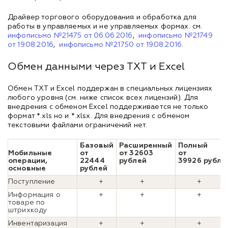
Драйвер торгового оборудования и обработка для
работы в управляемых и не управляемых формах. см.
инфописьмо №21475 от 06.06.2016
,
инфописьмо №21749
от 19.08.2016
,
инфописьмо №21750 от 19.08.2016
.
Обмен данными через TXT и Excel
Обмен TXT и Excel поддержан в специальных лицензиях
любого уровня (см. ниже список всех лицензий). Для
внедрения с обменом Excel поддерживается не только
формат *.xls но и *.xlsx. Для внедрения с обменом
текстовыми файлами ограничений нет.
Базовый
Расширенный
Полный
Мобильные
от
от 32603
от
операции,
22444
рублей
39926 рубле
основные
рублей
Поступление
+
+
+
Информация о
+
+
+
товаре по
штрихкоду
Инвентаризация
+
+
+