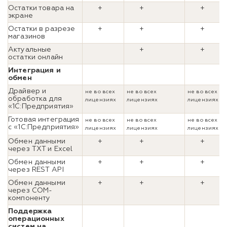
Остатки товара на
+
+
+
экране
Остатки в разрезе
+
+
+
магазинов
Актуальные
+
+
остатки онлайн
Интеграция и
обмен
Драйвер и
не во всех
не во всех
не во всех
обработка для
лицензиях
лицензиях
лицензиях
«1С:Предприятия»
Готовая интеграция
не во всех
не во всех
не во всех
с «1С:Предприятия»
лицензиях
лицензиях
лицензиях
Обмен данными
+
+
+
через TXT и Excel
Обмен данными
+
+
+
через REST API
Обмен данными
+
+
+
через COM-
компоненту
Поддержка
операционных
систем на