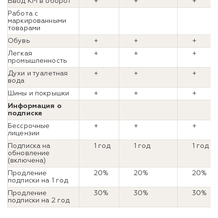
Ввод КМ в оборот
+
+
+
Работа с
маркированными
товарами
Обувь
+
+
+
Легкая
+
+
+
промышленность
Духи и туалетная
+
+
+
вода
Шины и покрышки
+
+
+
Информация о
подписке
Бессрочные
+
+
+
лицензии
Подписка на
1 год
1 год
1 год
обновление
(включена)
Продление
20%
20%
20%
подписки на 1 год
Продление
30%
30%
30%
подписки на 2 год