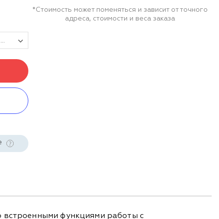
*Стоимость может поменяться и зависит от точного
адреса, стоимости и веса заказа
Переход на Mobile SMARTS: Склад 15, БАЗОВЫЙ с МДЛП для конфигурации на базе «1С:Предприятия 8»
е
о встроенными функциями работы с