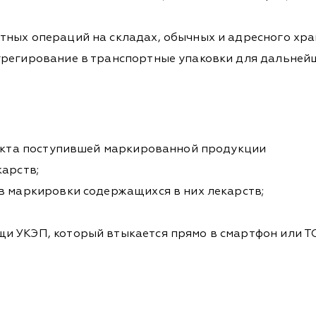
ных операций на складах, обычных и адресного хра
грегирование в транспортные упаковки для дальнейш
факта поступившей маркированной продукции
карств;
в маркировки содержащихся в них лекарств;
и УКЭП, который втыкается прямо в смартфон или Т