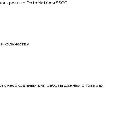
 конкретным DataMatrix и SSCC
 и количеству
сех необходимых для работы данных о товарах,