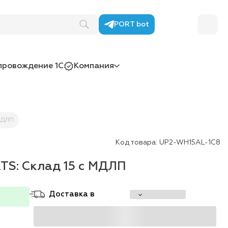
PORT bot
провождение 1С
Компания
 МДЛП
Код товара:
UP2-WH15AL-1C8
TS: Склад 15 c МДЛП
Доставка в