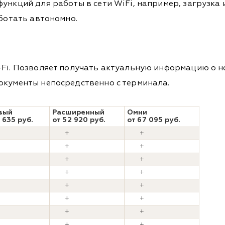
ункций для работы в сети WiFi, например, загрузка и
аботать автономно.
-Fi. Позволяет получать актуальную информацию о но
окументы непосредственно с терминала.
вый
Расширенный
Омни
 635 руб.
от 52 920 руб.
от 67 095 руб.
+
+
+
+
+
+
+
+
+
+
+
+
+
+
+
+
+