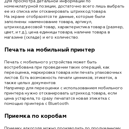
Для просмотра детальной информации по
номенклатурной позиции, достаточно всего лишь выбрать
ее из списка или отсканировать штрихкод товара.
На экране отобразятся те данные, которые были
заполнены: наименование товара, артикул,
штрихкод,весовой товар, характеристика товара (размер,
цвет, и т.д.), цена единицы товара; наличие товара в
магазине (складе) и его количество.
Печать на мобильный принтер
Печать с мобильного устройства может быть
востребована при проведении таких операций, как
переоценка, маркировка товара или печать упаковочных
листов. Есть возможность печати ценников, этикеток, а
также целых документов.
Например для переоценки с использованием мобильного
принтера нужно отсканировать штрихкод товара, если
цена устарела, то сразу печататся новая этикетка с
помощью принтера с Bluetooth.
Приемка по коробам
Приемку алкоголя можно производить по продуманному