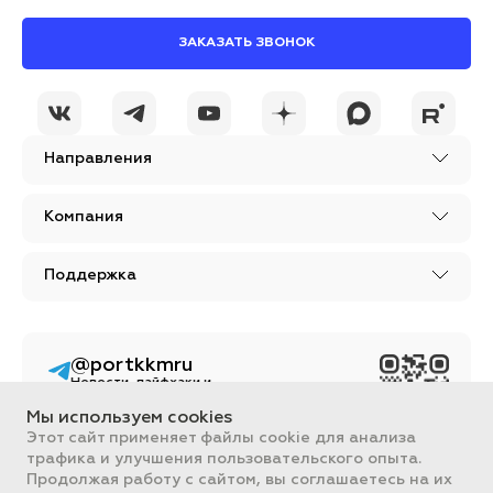
ЗАКАЗАТЬ ЗВОНОК
Направления
Компания
Поддержка
@portkkmru
Новости, лайфхаки и
познавательный
контент PORT - бизнес
Мы используем cookies
портал
Этот сайт применяет файлы cookie для анализа
трафика и улучшения пользовательского опыта.
Вся информация, размещенная на сайте, носит ознакомительный
характер и не является публичной офертой, определяемой
Продолжая работу с сайтом, вы соглашаетесь на их