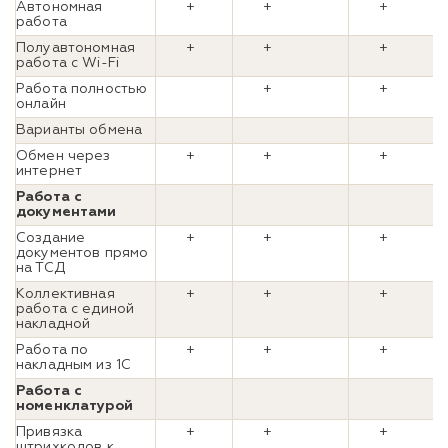
Автономная
+
+
+
работа
Полуавтономная
+
+
+
работа с Wi-Fi
Работа полностью
+
+
онлайн
Варианты обмена
Обмен через
+
+
+
интернет
Работа с
документами
Создание
+
+
+
документов прямо
на ТСД
Коллективная
+
+
+
работа с единой
накладной
Работа по
+
+
+
накладным из 1С
Работа с
номенклатурой
Привязка
+
+
+
штрихкодов к