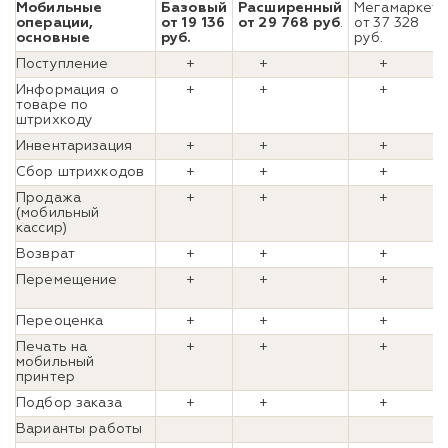
Мобильные
Базовый
Расширенный
Мегамаркет
операции,
от 19 136
от 29 768 руб
.
от 37 328
основные
руб.
руб.
Поступление
+
+
+
Информация о
+
+
+
товаре по
штрихкоду
Инвентаризация
+
+
+
Сбор штрихкодов
+
+
+
Продажа
+
+
+
(мобильный
кассир)
Возврат
+
+
+
Перемещение
+
+
+
Переоценка
+
+
+
Печать на
+
+
+
мобильный
принтер
Подбор заказа
+
+
+
Варианты работы