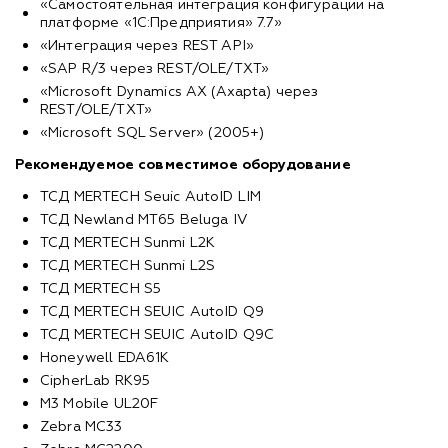
«Самостоятельная интеграция конфигурации на
платформе «1С:Предприятия» 7.7»
«Интеграция через REST API»
«SAP R/3 через REST/OLE/TXT»
«Microsoft Dynamics AX (Axapta) через
REST/OLE/TXT»
«Microsoft SQL Server» (2005+)
Рекомендуемое совместимое оборудование
ТСД MERTECH Seuic AutoID LIM
ТСД Newland MT65 Beluga IV
ТСД MERTECH Sunmi L2K
ТСД MERTECH Sunmi L2S
ТСД MERTECH S5
ТСД MERTECH SEUIC AutoID Q9
ТСД MERTECH SEUIC AutoID Q9C
Honeywell EDA61K
CipherLab RK95
M3 Mobile UL20F
Zebra MC33