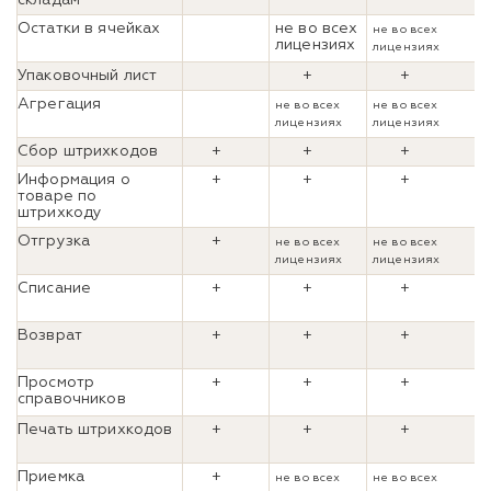
Остатки в ячейках
не во всех
не во всех
лицензиях
лицензиях
Упаковочный лист
+
+
Агрегация
не во всех
не во всех
лицензиях
лицензиях
Сбор штрихкодов
+
+
+
Информация о
+
+
+
товаре по
штрихкоду
Отгрузка
+
не во всех
не во всех
лицензиях
лицензиях
Списание
+
+
+
Возврат
+
+
+
Просмотр
+
+
+
справочников
Печать штрихкодов
+
+
+
Приемка
+
не во всех
не во всех