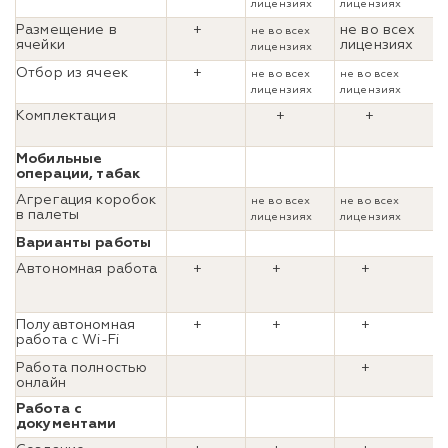
лицензиях
лицензиях
Размещение в
+
не во всех
не во всех
ячейки
лицензиях
лицензиях
Отбор из ячеек
+
не во всех
не во всех
лицензиях
лицензиях
Комплектация
+
+
Мобильные
операции, табак
Агрегация коробок
не во всех
не во всех
в палеты
лицензиях
лицензиях
Варианты работы
Автономная работа
+
+
+
Полуавтономная
+
+
+
работа с Wi-Fi
Работа полностью
+
онлайн
Работа с
документами