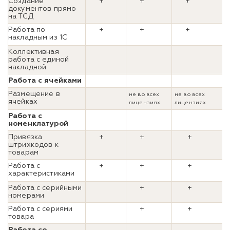
Создание
+
+
+
документов прямо
на ТСД
Работа по
+
+
+
накладным из 1С
Коллективная
работа с единой
накладной
Работа с ячейками
Размещение в
не во всех
не во всех
ячейках
лицензиях
лицензиях
Работа с
номенклатурой
Привязка
+
+
+
штрихкодов к
товарам
Работа с
+
+
+
характеристиками
Работа с серийными
+
+
номерами
Работа с сериями
+
+
товара
Работа со