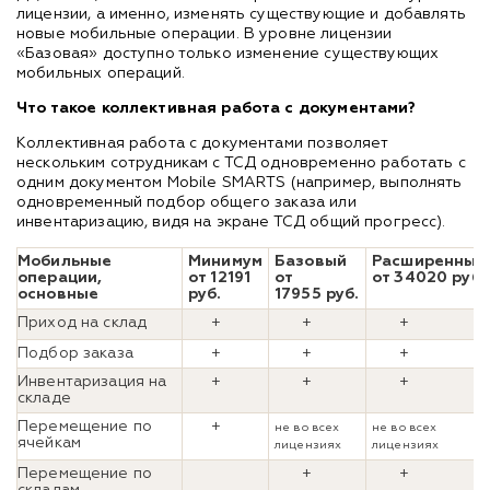
лицензии, а именно, изменять существующие и добавлять
новые мобильные операции. В уровне лицензии
«Базовая» доступно только изменение существующих
мобильных операций.
Что такое коллективная работа с документами?
Коллективная работа с документами позволяет
нескольким сотрудникам с ТСД одновременно работать с
одним документом Mobile SMARTS (например, выполнять
одновременный подбор общего заказа или
инвентаризацию, видя на экране ТСД общий прогресс).
Мобильные
Минимум
Базовый
Расширенный
операции,
от 12191
от
от 34020 руб.
основные
руб.
17955 руб.
Приход на склад
+
+
+
Подбор заказа
+
+
+
Инвентаризация на
+
+
+
складе
Перемещение по
+
не во всех
не во всех
ячейкам
лицензиях
лицензиях
Перемещение по
+
+
складам