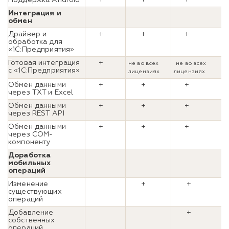
Интеграция и
обмен
Драйвер и
+
+
+
обработка для
«1С:Предприятия»
Готовая интеграция
+
не во всех
не во всех
с «1С:Предприятия»
лицензиях
лицензиях
Обмен данными
+
+
+
через TXT и Excel
Обмен данными
+
+
+
через REST API
Обмен данными
+
+
+
через COM-
компоненту
Доработка
мобильных
операций
Изменение
+
+
существующих
операций
Добавление
+
собственных
операций