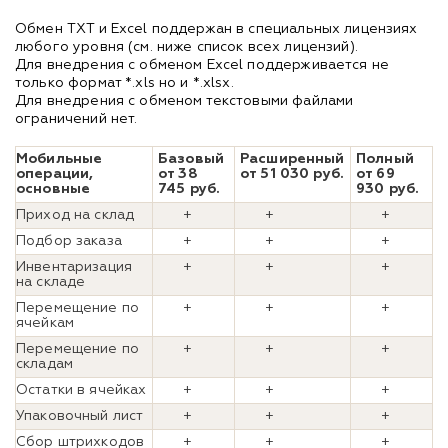
Обмен TXT и Excel поддержан в специальных лицензиях
любого уровня (см. ниже список всех лицензий).
Для внедрения с обменом Excel поддерживается не
только формат *.xls но и *.xlsx.
Для внедрения с обменом текстовыми файлами
ограничений нет.
Мобильные
Базовый
Расширенный
Полный
операции,
от 38
от 51 030 руб.
от 69
основные
745 руб.
930 руб.
Приход на склад
+
+
+
Подбор заказа
+
+
+
Инвентаризация
+
+
+
на складе
Перемещение по
+
+
+
ячейкам
Перемещение по
+
+
+
складам
Остатки в ячейках
+
+
+
Упаковочный лист
+
+
+
Сбор штрихкодов
+
+
+