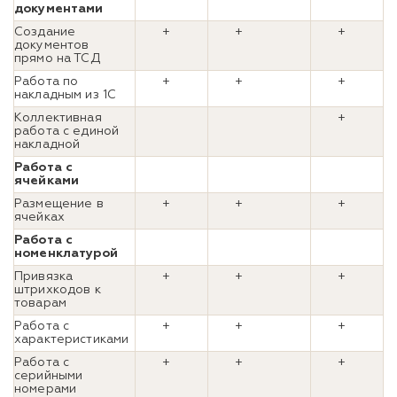
документами
Создание
+
+
+
документов
прямо на ТСД
Работа по
+
+
+
накладным из 1С
Коллективная
+
работа с единой
накладной
Работа с
ячейками
Размещение в
+
+
+
ячейках
Работа с
номенклатурой
Привязка
+
+
+
штрихкодов к
товарам
Работа с
+
+
+
характеристиками
Работа с
+
+
+
серийными
номерами