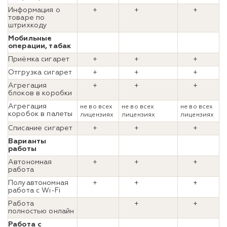
Информация о
+
+
+
товаре по
штрихкоду
Мобильные
операции, табак
Приёмка сигарет
+
+
+
Отгрузка сигарет
+
+
+
Агрегация
+
+
+
блоков в коробки
Агрегация
не во всех
не во всех
не во всех
коробок в палеты
лицензиях
лицензиях
лицензиях
Списание сигарет
+
+
+
Варианты
работы
Автономная
+
+
+
работа
Полуавтономная
+
+
+
работа с Wi-Fi
Работа
+
+
полностью онлайн
Работа с