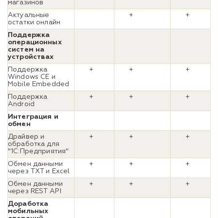
магазинов
Актуальные
+
+
остатки онлайн
Поддержка
операционных
систем на
устройствах
Поддержка
+
+
+
Windows CE и
Mobile Embedded
Поддержка
+
+
+
Android
Интеграция и
обмен
Драйвер и
+
+
+
обработка для
"1С:Предприятия"
Обмен данными
+
+
+
через TXT и Excel
Обмен данными
+
+
+
через REST API
Доработка
мобильных