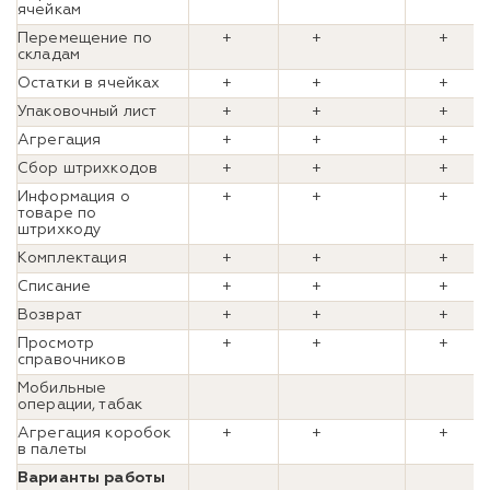
ячейкам
Перемещение по
+
+
+
складам
Остатки в ячейках
+
+
+
Упаковочный лист
+
+
+
Агрегация
+
+
+
Сбор штрихкодов
+
+
+
Информация о
+
+
+
товаре по
штрихкоду
Комплектация
+
+
+
Списание
+
+
+
Возврат
+
+
+
Просмотр
+
+
+
справочников
Мобильные
операции, табак
Агрегация коробок
+
+
+
в палеты
Варианты работы