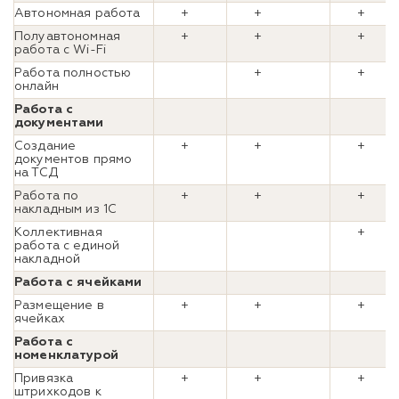
Автономная работа
+
+
+
Полуавтономная
+
+
+
работа с Wi-Fi
Работа полностью
+
+
онлайн
Работа с
документами
Создание
+
+
+
документов прямо
на ТСД
Работа по
+
+
+
накладным из 1С
Коллективная
+
работа с единой
накладной
Работа с ячейками
Размещение в
+
+
+
ячейках
Работа с
номенклатурой
Привязка
+
+
+
штрихкодов к