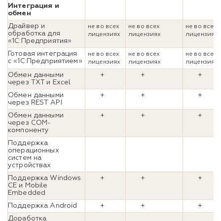
Интеграция и
обмен
Драйвер и
не во всех
не во всех
не во всех
обработка для
лицензиях
лицензиях
лицензиях
«1С:Предприятия»
Готовая интеграция
не во всех
не во всех
не во всех
с «1С:Предприятием»
лицензиях
лицензиях
лицензиях
Обмен данными
+
+
+
через TXT и Excel
Обмен данными
+
+
+
через REST API
Обмен данными
+
+
+
через COM-
компоненту
Поддержка
операционных
систем на
устройствах
Поддержка Windows
+
+
+
CE и Mobile
Embedded
Поддержка Android
+
+
+
Доработка