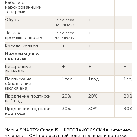
Работа с
маркированными
товарами
Обувь
+
+
не во всех
лицензиях
Легкая
+
+
не во всех
промышленность
лицензиях
Кресла-коляски
+
+
+
Информация о
подписке
Бессрочные
+
+
+
лицензии
Подписка на
1 год
1 год
1 год
обновление
(включена)
Продление подписки
20%
20%
20%
на 1 год
Продление подписки
30%
30%
30%
на 2 года
Mobile SMARTS: Склад 15 + КРЕСЛА-КОЛЯСКИ в интернет-
магазине ПОРТ по доступной цене в наличии и под заказ.