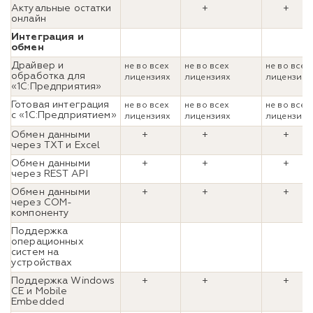
Актуальные остатки
+
+
онлайн
Интеграция и
обмен
Драйвер и
не во всех
не во всех
не во всех
обработка для
лицензиях
лицензиях
лицензиях
«1С:Предприятия»
Готовая интеграция
не во всех
не во всех
не во всех
с «1С:Предприятием»
лицензиях
лицензиях
лицензиях
Обмен данными
+
+
+
через TXT и Excel
Обмен данными
+
+
+
через REST API
Обмен данными
+
+
+
через COM-
компоненту
Поддержка
операционных
систем на
устройствах
Поддержка Windows
+
+
+
CE и Mobile
Embedded