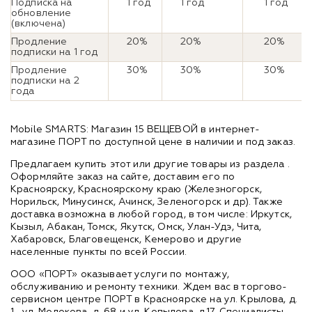
Подписка на
1 год
1 год
1 год
обновление
(включена)
Продление
20%
20%
20%
подписки на 1 год
Продление
30%
30%
30%
подписки на 2
года
Mobile SMARTS: Магазин 15 ВЕЩЕВОЙ в интернет-
магазине ПОРТ по доступной цене в наличии и под заказ.
Предлагаем купить этот или другие товары из раздела
.
Оформляйте заказ на сайте, доставим его по
Красноярску, Красноярскому краю (Железногорск,
Норильск, Минусинск, Ачинск, Зеленогорск и др). Также
доставка возможна в любой город, в том числе: Иркутск,
Кызыл, Абакан, Томск, Якутск, Омск, Улан-Удэ, Чита,
Хабаровск, Благовещенск, Кемерово и другие
населенные пункты по всей России.
ООО «ПОРТ» оказывает услуги по монтажу,
обслуживанию и ремонту техники. Ждем вас в торгово-
сервисном центре ПОРТ в Красноярске на ул. Крылова, д.
1 , ул. Молокова, д. 68 и ул. Копылова, д.17. Специалисты