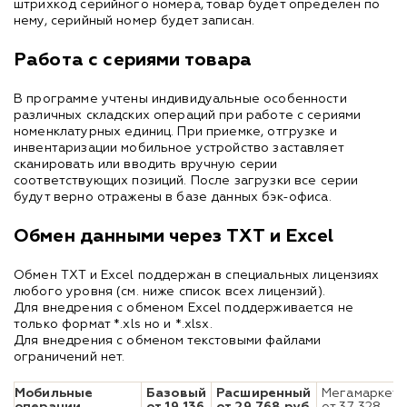
штрихкод серийного номера, товар будет определён по
нему, серийный номер будет записан.
Работа с сериями товара
В программе учтены индивидуальные особенности
различных складских операций при работе с сериями
номенклатурных единиц. При приемке, отгрузке и
инвентаризации мобильное устройство заставляет
сканировать или вводить вручную серии
соответствующих позиций. После загрузки все серии
будут верно отражены в базе данных бэк-офиса.
Обмен данными через TXT и Excel
Обмен TXT и Excel поддержан в специальных лицензиях
любого уровня (см. ниже список всех лицензий).
Для внедрения с обменом Excel поддерживается не
только формат *.xls но и *.xlsx.
Для внедрения с обменом текстовыми файлами
ограничений нет.
Мобильные
Базовый
Расширенный
Мегамаркет
операции,
от 19 136
от 29 768 руб
.
от 37 328