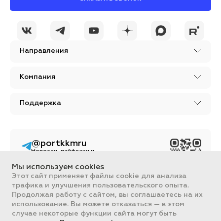
Направления
Компания
Поддержка
@portkkmru
Новости, лайфхаки и
познавательный
контент PORT - бизнес
Мы используем cookies
портал
Этот сайт применяет файлы cookie для анализа
трафика и улучшения пользовательского опыта.
Вся информация, размещенная на сайте, носит ознакомительный
характер и не является публичной офертой, определяемой
Продолжая работу с сайтом, вы соглашаетесь на их
положениями Статьи 437 ГК РФ.
использование. Вы можете отказаться — в этом
Все цены на сайте указаны с НДС. ООО "ПОРТ" ИНН 2461018892,
случае некоторые функции сайта могут быть
ОГРН 1022401953496